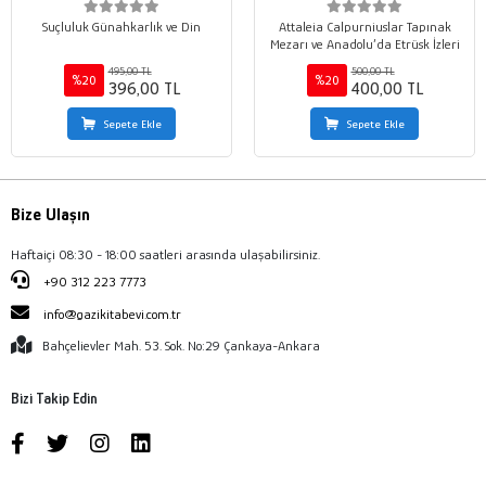
Suçluluk Günahkarlık ve Din
Attaleia Calpurniuslar Tapınak
Mezarı ve Anadolu’da Etrüsk İzleri
495,00 TL
500,00 TL
%20
%20
396,00 TL
400,00 TL
Sepete Ekle
Sepete Ekle
Bize Ulaşın
Haftaiçi 08:30 - 18:00 saatleri arasında ulaşabilirsiniz.
+90 312 223 7773
info@gazikitabevi.com.tr
Bahçelievler Mah. 53. Sok. No:29 Çankaya-Ankara
Bizi Takip Edin