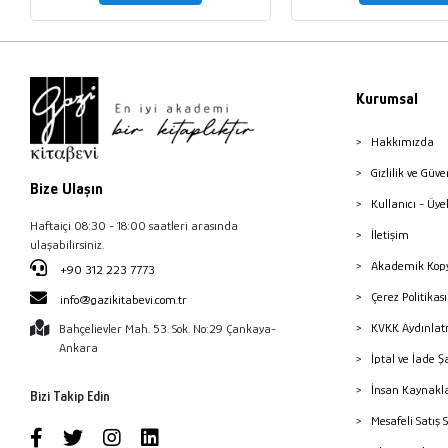
Kurumsal
Hakkımızda
Gizlilik ve Güve
Bize Ulaşın
Kullanıcı - Üye
Haftaiçi 08:30 - 18:00 saatleri arasında
İletişim
ulaşabilirsiniz.
Akademik Kopy
+90 312 223 7773
Çerez Politika
info@gazikitabevi.com.tr
KVKK Aydınlat
Bahçelievler Mah. 53. Sok. No:29 Çankaya-
Ankara
İptal ve İade Ş
İnsan Kaynakl
Bizi Takip Edin
Mesafeli Satış 