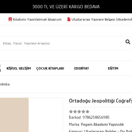
3000 TL VE ÜZERİ KARGO BEDAVA
Kitabımı Yayınlatmak İstiyorum
Uluslararası Yayınevi Belgesi (Akademik
E
KİŞİSEL GELİŞİM
ÇOCUK KİTAPLARI
EDEBİYAT
EĞİTİM
R
Politika
Ortadoğu Jeopolitiği Coğrafy
Barkod:
9786258656985
Marka:
Pegem Akademi Yayıncılık
Kategori:
Uluslararası İlişkiler - Dış Pol