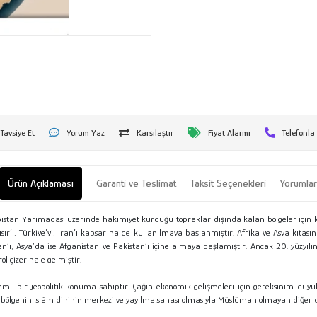
Tavsiye Et
Yorum Yaz
Karşılaştır
Fiyat Alarmı
Telefonla
Ürün Açıklaması
Garanti ve Teslimat
Taksit Seçenekleri
Yorumla
bistan Yarımadası üzerinde hâkimiyet kurduğu topraklar dışında kalan bölgeler için k
ısır’ı, Türkiye’yi, İran’ı kapsar halde kullanılmaya başlanmıştır. Afrika ve Asya kıta
’ı, Asya’da ise Afganistan ve Pakistan’ı içine almaya başlamıştır. Ancak 20. yüzyılı
ol çizer hale gelmiştir.
emli bir jeopolitik konuma sahiptir. Çağın ekonomik gelişmeleri için gereksinim duyul
 bölgenin İslâm dininin merkezi ve yayılma sahası olmasıyla Müslüman olmayan diğer dün