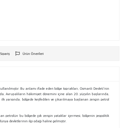
 Sipariş
Ürün Önerileri
r
ullanılmıştır. Bu anlamı ifade eden bölge toprakları, Osmanlı Devleti’nin
sında, Avrupalıların hâkimiyet dönemini içine alan 20. yüzyılın başlarında,
n ilk yarısında, bölgede keşfedilen ve çıkarılmaya başlanan zengin petrol
an petrolün bu bölgede çok zengin yataklar içermesi, bölgenin jeopolitik
ya devletlerinin ilgi odağı haline gelmiştir.