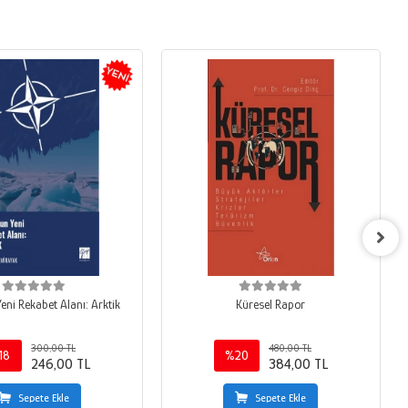
eni Rekabet Alanı: Arktik
Küresel Rapor
300,00 TL
480,00 TL
18
%20
246,00 TL
384,00 TL
Sepete Ekle
Sepete Ekle