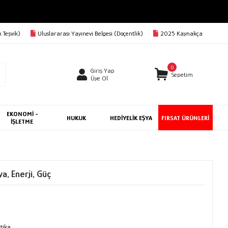
 Teşvik)
Uluslararası Yayınevi Belgesi (Doçentlik)
2025 Kaynakça
0
Giriş Yap
Sepetim
Üye Ol
EKONOMİ -
HUKUK
HEDİYELİK EŞYA
FIRSAT ÜRÜNLERİ
İŞLETME
a, Enerji, Güç
itika