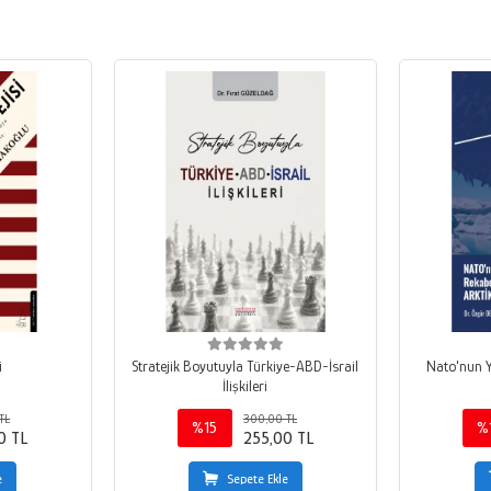
i
Stratejik Boyutuyla Türkiye-ABD-İsrail
Nato'nun Y
İlişkileri
TL
300,00 TL
%15
%
0 TL
255,00 TL
e
Sepete Ekle