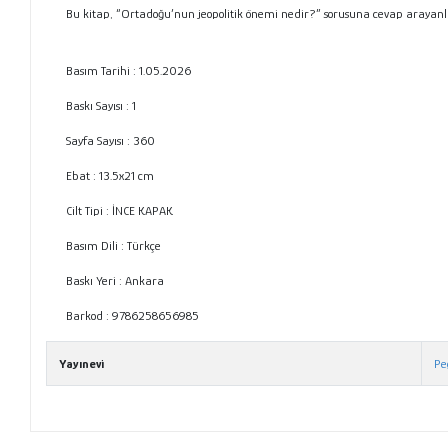
Bu kitap, “Ortadoğu’nun jeopolitik önemi nedir?” sorusuna cevap arayanla
Basım Tarihi :
1.05.2026
Baskı Sayısı : 1
Sayfa Sayısı :
360
Ebat :
13.5x21 cm
Cilt Tipi :
İNCE KAPAK
Basım Dili :
Türkçe
Baskı Yeri :
Ankara
Barkod : 9786258656985
Yayınevi
Pe