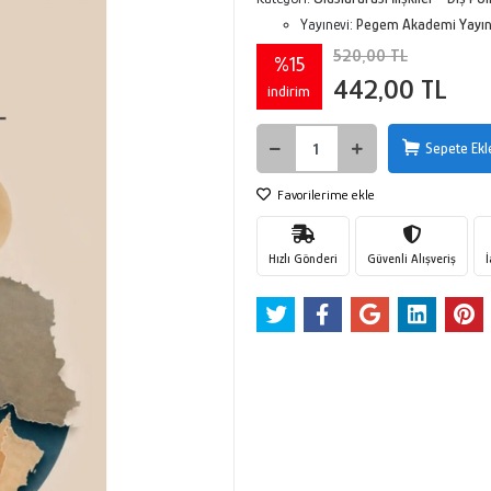
Yayınevi:
Pegem Akademi Yayınc
520,00 TL
%15
442,00 TL
indirim
Sepete Ekl
Favorilerime ekle
Hızlı Gönderi
Güvenli Alışveriş