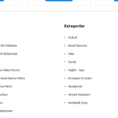
Kategoriler
Hukuk
nlik Politikası
Genel Konular
lik Sözleşmesi
Hobi
Sanat
a Talep Formu
Sağlık - Spor
sı Aydınlatma Metni
Kırtasiye Ürünleri
ma Metni
Akademik
artları
Yemek Kitapları
arı
Hediyelik Eşya
Sözleşmesi