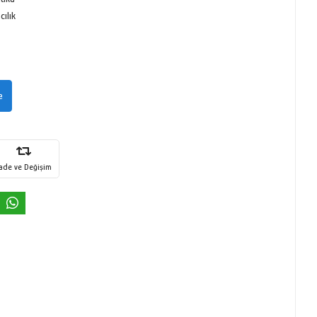
ılık
e
İade ve Değişim