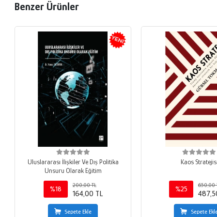
Benzer Ürünler
Uluslararası İlişkiler Ve Dış Politika
Kaos Stratejis
Unsuru Olarak Eğitim
200,00 TL
650,00 
%18
%25
164,00 TL
487,5
Sepete Ekle
Sepete Ekl