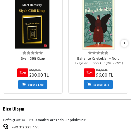
Siyah Ciltli Kitap
Bahar ve Kelebekler – Toplu
Hikayeleri Birinci Cilt (1902-1911)
250,00 TL
128,00 TL
%20
%25
200,00 TL
96,00 TL
Sepete Ekle
Sepete Ekle
Bize Ulaşın
Haftaiçi 08:30 - 18:00 saatleri arasında ulaşabilirsiniz.
+90 312 223 7773