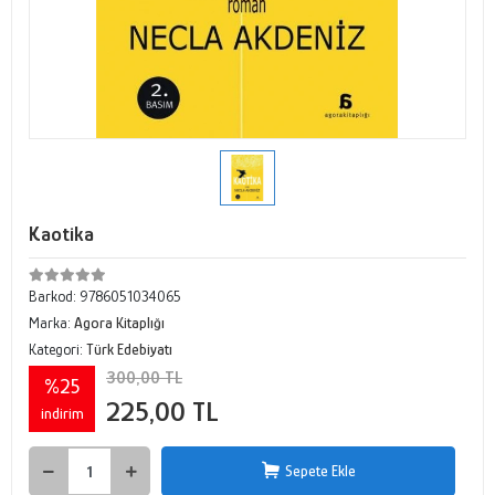
Kaotika
Barkod:
9786051034065
Marka:
Agora Kitaplığı
Kategori:
Türk Edebiyatı
300,00 TL
%25
225,00 TL
indirim
Sepete Ekle