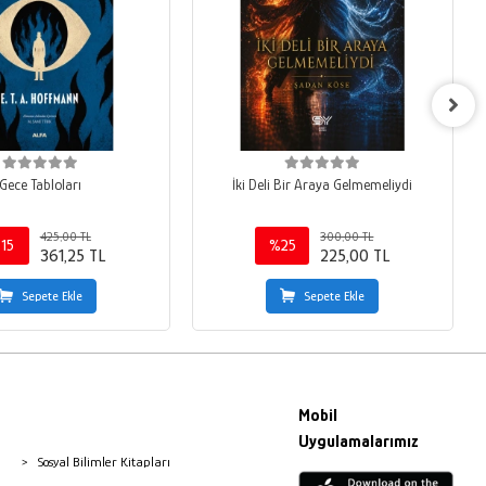
Gece Tabloları
İki Deli Bir Araya Gelmemeliydi
425,00 TL
300,00 TL
15
%25
361,25 TL
225,00 TL
Sepete Ekle
Sepete Ekle
Mobil
Uygulamalarımız
Sosyal Bilimler Kitapları