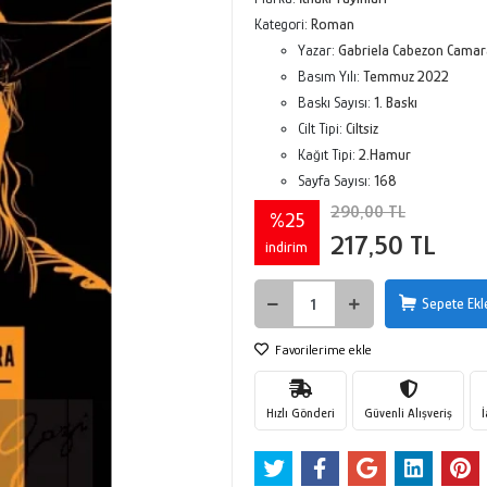
Kategori:
Roman
Yazar:
Gabriela Cabezon Camar
Basım Yılı:
Temmuz 2022
Baskı Sayısı:
1. Baskı
Cilt Tipi:
Ciltsiz
Kağıt Tipi:
2.Hamur
Sayfa Sayısı:
168
290,00 TL
%25
217,50 TL
indirim
Sepete Ekl
Favorilerime ekle
Hızlı Gönderi
Güvenli Alışveriş