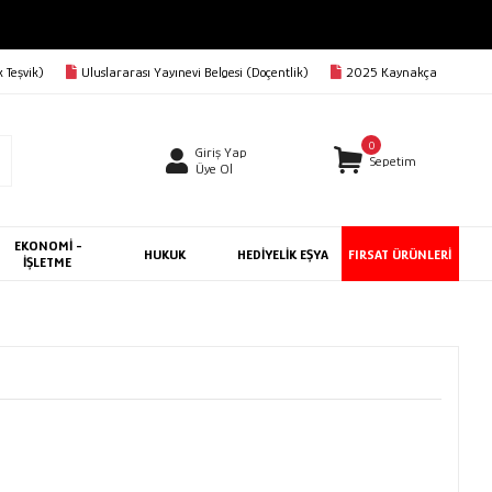
 Teşvik)
Uluslararası Yayınevi Belgesi (Doçentlik)
2025 Kaynakça
0
Giriş Yap
Sepetim
Üye Ol
EKONOMİ -
HUKUK
HEDİYELİK EŞYA
FIRSAT ÜRÜNLERİ
İŞLETME