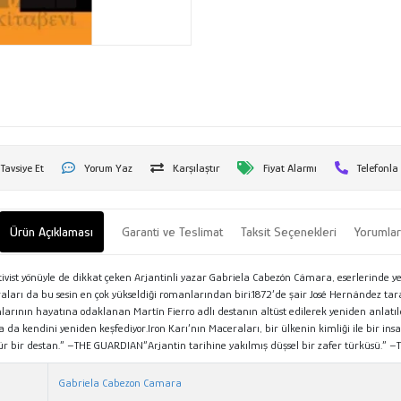
Tavsiye Et
Yorum Yaz
Karşılaştır
Fiyat Alarmı
Telefonla
Ürün Açıklaması
Garanti ve Teslimat
Taksit Seçenekleri
Yorumla
ivist yönüyle de dikkat çeken Arjantinli yazar Gabriela Cabezón Cámara, eserlerinde y
ları da bu sesin en çok yükseldiği romanlarından biri.1872’de şair José Hernández tar
anlarının hayatına odaklanan Martín Fierro adlı destanın altüst edilerek yeniden anlatı
da kendini yeniden keşfediyor.Iron Karı’nın Maceraları, bir ülkenin kimliği ile bir ins
atür bir destan.” –THE GUARDIAN“Arjantin tarihine yakılmış düşsel bir zafer türküsü.” –
Gabriela Cabezon Camara