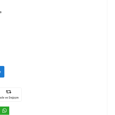
a
e
İade ve Değişim