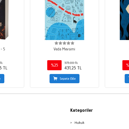
 - 5
Veda Mevsimi
TL
575,00 TL
%25
%
5 TL
431,25 TL
e
Sepete Ekle
Kategoriler
Hukuk