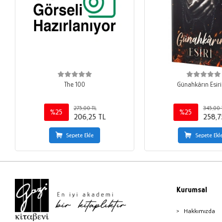
The 100
Günahkârın Esiri
275,00 TL
345,00 
%25
%25
206,25 TL
258,7
Sepete Ekle
Sepete Ekl
Kurumsal
Hakkımızda