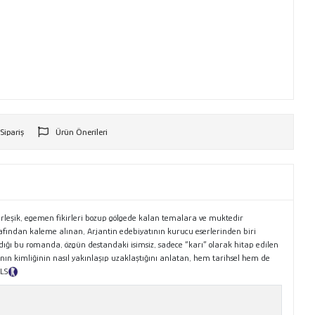
 Sipariş
Ürün Önerileri
r
erleşik, egemen fikirleri bozup gölgede kalan temalara ve muktedir
afından kaleme alınan, Arjantin edebiyatının kurucu eserlerinden biri
ldığı bu romanda, özgün destandaki isimsiz, sadece “karı” olarak hitap edilen
anın kimliğinin nasıl yakınlaşıp uzaklaştığını anlatan, hem tarihsel hem de
TLS
Tanıtım Metni