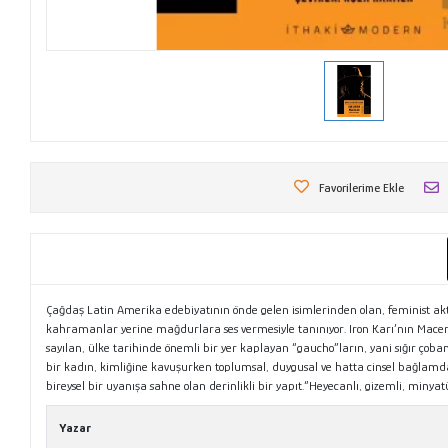
Favorilerime Ekle
Çağdaş Latin Amerika edebiyatının önde gelen isimlerinden olan, feminist akt
kahramanlar yerine mağdurlara ses vermesiyle tanınıyor. Iron Karı’nın Macera
sayılan, ülke tarihinde önemli bir yer kaplayan “gaucho”ların, yani sığır çob
bir kadın, kimliğine kavuşurken toplumsal, duygusal ve hatta cinsel bağlamda 
bireysel bir uyanışa sahne olan derinlikli bir yapıt.“Heyecanlı, gizemli, miny
Yazar