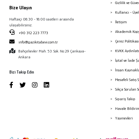
Gizlilik ve Güve
Bize Ulaşın
Kullanıcı - Üye
Haftaiçi 08:30 - 18:00 saatleri arasında
İletişim
ulaşabilirsiniz.
Akademik Kopy
+90 312 223 7773
Çerez Politika
info@gazikitabevi.com.tr
KVKK Aydınlat
Bahçelievler Mah. 53. Sok. No:29 Çankaya-
Ankara
İptal ve İade Ş
İnsan Kaynakl
Bizi Takip Edin
Mesafeli Satış 
Sıkça Sorulan 
Sipariş Takip
Havale Bildiri
Yayınevleri