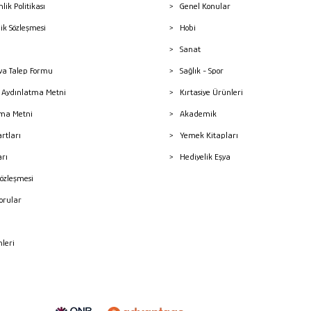
nlik Politikası
Genel Konular
lik Sözleşmesi
Hobi
Sanat
a Talep Formu
Sağlık - Spor
sı Aydınlatma Metni
Kırtasiye Ürünleri
ma Metni
Akademik
artları
Yemek Kitapları
arı
Hediyelik Eşya
Sözleşmesi
Sorular
mleri