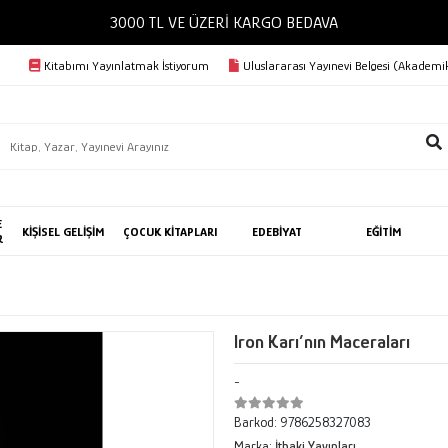
3000 TL VE ÜZERİ KARGO BEDAVA
Kitabımı Yayınlatmak İstiyorum
Uluslararası Yayınevi Belgesi (Akademik
E
KİŞİSEL GELİŞİM
ÇOCUK KİTAPLARI
EDEBİYAT
EĞİTİM
R
Iron Karı’nın Maceraları
-
Barkod:
9786258327083
Marka:
İthaki Yayınları