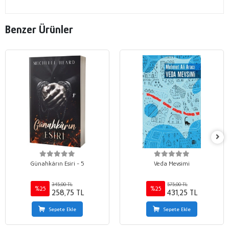
Benzer Ürünler
Günahkârın Esiri - 5
Veda Mevsimi
345,00 TL
575,00 TL
%25
%25
258,75 TL
431,25 TL
Sepete Ekle
Sepete Ekle