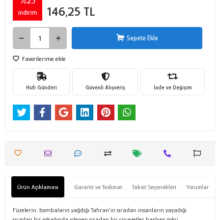
%25
146,25 TL
indirim
Sepete Ekle
Favorilerime ekle
Hızlı Gönderi
Güvenli Alışveriş
İade ve Değişim
Ürün Açıklaması
Garanti ve Teslimat
Taksit Seçenekleri
Yorumlar
Füzelerin, bombaların yağdığı Tahran'ın sıradan insanların yaşadığı
sıradan bir sokağında işlenen sıradan bir cinayetler başlıyor öykü.