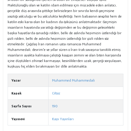
Maktülünoğlu olan ve katilin idam edilmesi için mücadele eden anlatıcı,
gerçekle düş arasında gittikçe belirsizleşen bir sınırda kendi geçmişine
yaptığı yolculuğu ve bu yolculukta keşfettiği, hem babasının sevgilisi hem de
katilin eski karısı olan bir kadının da öyküsünü anlatmaktadır. Geçmişin
insanların hayatında yarattığı değişimden ve bu değişimin gelecekteki
başka hayatlarda oynadığı rolden, belki de aslında hepimizin üstlendiği bir
gizli rolden, belki de aslında hepimizin üstlendiği bir gizli rolden söz
etmektedir. Çağdaş İran romanın usta romancısı Muhammed
Muhammedali, devrim'e ve yıllar süren o İran-Irak savaşına tanıklık etmiş
insanların ayakta kalmaya çalıştığı kaygan zemini ve olan biten karşısında
içine düştükleri zihinsel karmaşayı, kesinliklerden uzak, gerçeği sorgulayan,
kuşkuyu hiç elden bırakmayan bir dille anlatmakta.
Yazar
Muhammed Muhammedali
Kapak
Ciltsiz
Sayfa Sayısı
190
Yayınevi
Kapı Yayınları