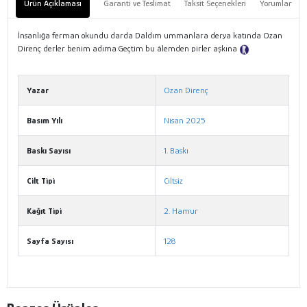
Ürün Açıklaması
Garanti ve Teslimat
Taksit Seçenekleri
Yorumlar
İnsanlığa ferman okundu darda Daldım ummanlara derya katında Ozan
Direnç derler benim adıma Geçtim bu âlemden pirler aşkına
Tanıtım
Metni
Yazar
Ozan Direnç
Basım Yılı
Nisan 2025
Baskı Sayısı
1. Baskı
Cilt Tipi
Ciltsiz
Kağıt Tipi
2. Hamur
Sayfa Sayısı
128