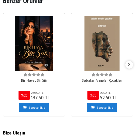
Benzer Ürünler
Bir Hayat Bir Şiir
Babalar Anneler Çocuklar
250,00 TL
70,00 TL
%25
%25
187,50 TL
52,50 TL
Sepete Ekle
Sepete Ekle
Bize Ulaşın