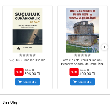
Suçluluk Günahkarlık ve Din
Attaleia Calpurniuslar Tapınak
Mezarı ve Anadolu’da Etrüsk İzleri
495,00 TL
500,00 TL
%20
%20
396,00 TL
400,00 TL
Sepete Ekle
Sepete Ekle
Bize Ulaşın