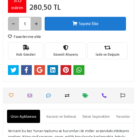
%15
280,50 TL
indirim
Sepete Ekle
Favorilerime ekle
Hızlı Gönderi
Güvenli Alışveriş
İade ve Değişim
Ürün Açıklaması
Garanti ve Teslimat
Taksit Seçenekleri
Yorumlar
Vernant bu kez Yunan toplumu ve kurumları ile mitler arasındaki etkileşimi
inceliyor. Kitap sınıf savaşımı, savaş, evlilik konularıyla başlamakta; kokulu