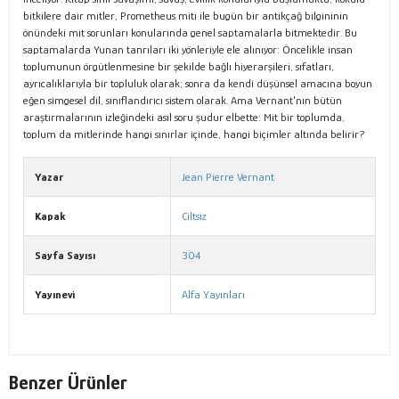
bitkilere dair mitler, Prometheus miti ile bugün bir antikçağ bilgininin
önündeki mit sorunları konularında genel saptamalarla bitmektedir. Bu
saptamalarda Yunan tanrıları iki yönleriyle ele alınıyor: Öncelikle insan
toplumunun örgütlenmesine bir şekilde bağlı hiyerarşileri, sıfatları,
ayrıcalıklarıyla bir topluluk olarak; sonra da kendi düşünsel amacına boyun
eğen simgesel dil, sınıflandırıcı sistem olarak. Ama Vernant'nın bütün
araştırmalarının izleğindeki asıl soru şudur elbette: Mit bir toplumda,
toplum da mitlerinde hangi sınırlar içinde, hangi biçimler altında belirir?
Yazar
Jean Pierre Vernant
Kapak
Ciltsiz
Sayfa Sayısı
304
Yayınevi
Alfa Yayınları
Benzer Ürünler