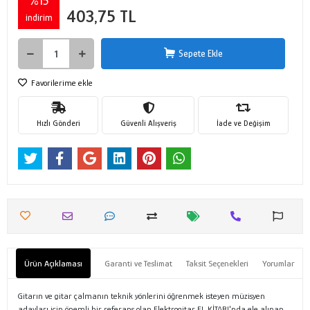
%15
403,75 TL
indirim
Sepete Ekle
Favorilerime ekle
Hızlı Gönderi
Güvenli Alışveriş
İade ve Değişim
Ürün Açıklaması
Garanti ve Teslimat
Taksit Seçenekleri
Yorumlar
Gitarın ve gitar çalmanın teknik yönlerini öğrenmek isteyen müzisyen
adayları için önemli bir referans olan Elektrogitar EL KİTABI'nda ele alınan