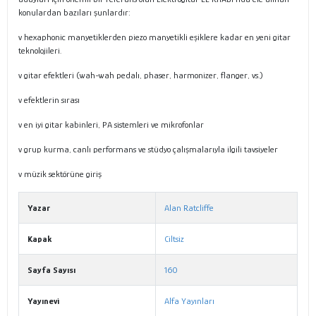
konulardan bazıları şunlardır:
v hexaphonic manyetiklerden piezo manyetikli eşiklere kadar en yeni gitar
teknolojileri.
v gitar efektleri (wah-wah pedalı, phaser, harmonizer, flanger, vs.)
v efektlerin sırası
v en iyi gitar kabinleri, PA sistemleri ve mikrofonlar
v grup kurma, canlı performans ve stüdyo çalışmalarıyla ilgili tavsiyeler
v müzik sektörüne giriş
Yazar
Alan Ratcliffe
Kapak
Ciltsiz
Sayfa Sayısı
160
Yayınevi
Alfa Yayınları