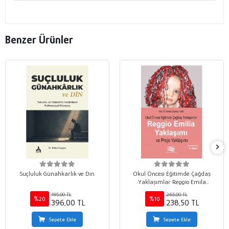
Benzer Ürünler
Suçluluk Günahkarlık ve Din
Okul Öncesi Eğitimde Çağdaş
Yaklaşımlar Reggio Emila
Yaklaşımı ve Proje Yaklaşımı
495,00 TL
265,00 TL
%20
%10
396,00 TL
238,50 TL
Sepete Ekle
Sepete Ekle