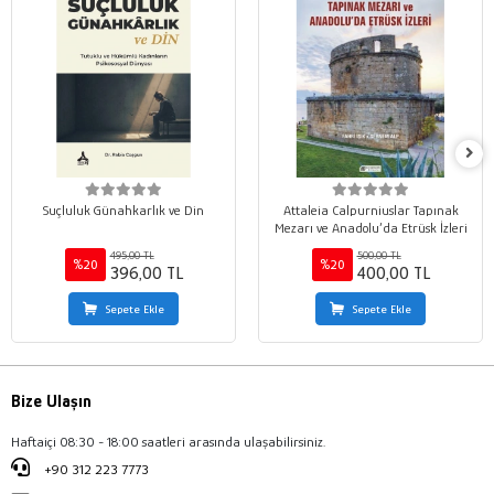
Suçluluk Günahkarlık ve Din
Attaleia Calpurniuslar Tapınak
Mezarı ve Anadolu’da Etrüsk İzleri
495,00 TL
500,00 TL
%20
%20
396,00 TL
400,00 TL
Sepete Ekle
Sepete Ekle
Bize Ulaşın
Haftaiçi 08:30 - 18:00 saatleri arasında ulaşabilirsiniz.
+90 312 223 7773