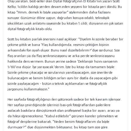
Olay yaratan, best-seller olan Dijital Fotoğrafçının El Kitabı'nın yazarı Scott
Kelby, 1.cildin kaldığı yerden devam eden yepyeni bir kitapla geri döndü. Bu
kitap "Hmm, demek ki böyle yapıyorlar" söyleminden daha fazlasını
sunuyor. Günümüz diline uygun, doğrudan konuya odaklı, teknolojik
sıkıcılıktan uzak anlatımı sayesinde bu kitabın 1. cildi, dünyanın en çok satan
dijital fotoğrafçılık kitabı oldu.
Scott bu kitabın parlak önerisini nasıl açıklıyor: "Diyelim ki sizinle beraber bir
çekime gittik ve bana 'Flaş kullandığımda, resmini çektiğim kişinin
arkasındaki fon siyah oluyor. Bunu nasıl düzeltebilirim?'diye sordunuz. Size
flaş oranları ya da flaş senkronizasyonu ve arka perde senkronizasyonu
hakkında ders vermem. Bunun yerine sadece 'Deklanşör hızını saniyenin
1/60'ına düşür. İşe yarayacak.'derim. İşte bu kitap da tamamen böyle:
Sizinle çekime çıkacağız ve sorularınızı yanıtlayacağım, size önerilerde
bulunacağım ve benim bildiğim sırları ayni bir dostla da yapacağım gibi
sizinle paylaşacağım - bütün o teknik açıklamaları ve fotoğrafçılık
jargonunu kullanmaksızın."
Her sayfada fotoğrafçılığınızı ileri götürecek sadece bir tek kavram işleniyor.
Her sayfayı çevirdiğinizde işlerinizi bas-çek fotoğraflardan galerilere
asılacak baskılara dönüştürecek olan profesyonel başka bir ayarı, aracı ya
da hileyi öğreneceksiniz. "Kabul edilebilir" görünen kareler çekmekten ve
fotoğraf dergilerine bakarak, "Neden benim fotoğraflarım da böyle
durmuyor?" diye düşünmekten bıktıysanız, bu kitap tam size göre.