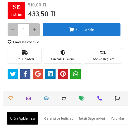
510,00 TL
%15
433,50 TL
indirim
Sepete Ekle
Favorilerime ekle
Hızlı Gönderi
Güvenli Alışveriş
İade ve Değişim
Ürün Açıklaması
Garanti ve Teslimat
Taksit Seçenekleri
Yorumlar