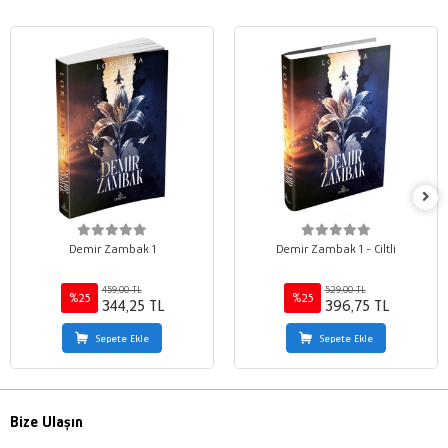
Demir Zambak 1
Demir Zambak 1 - Ciltli
459,00 TL
529,00 TL
%25
%25
344,25 TL
396,75 TL
Sepete Ekle
Sepete Ekle
Bize Ulaşın