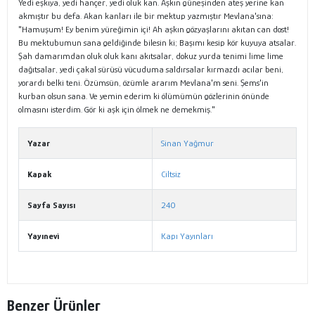
Yedi eşkıya, yedi hançer, yedi oluk kan. Aşkın güneşinden ateş yerine kan
akmıştır bu defa. Akan kanları ile bir mektup yazmıştır Mevlana'sına:
"Hamuşum! Ey benim yüreğimin içi! Ah aşkın gözyaşlarını akıtan can dost!
Bu mektubumun sana geldiğinde bilesin ki; Başımı kesip kör kuyuya atsalar.
Şah damarımdan oluk oluk kanı akıtsalar, dokuz yurda tenimi lime lime
dağıtsalar, yedi çakal sürüsü vücuduma saldırsalar kırmazdı acılar beni,
yorardı belki teni. Özümsün, özümle ararım Mevlana'm seni. Şems'in
kurban olsun sana. Ve yemin ederim ki ölümümün gözlerinin önünde
olmasını isterdim. Gör ki aşk için ölmek ne demekmiş."
Yazar
Sinan Yağmur
Kapak
Ciltsiz
Sayfa Sayısı
240
Yayınevi
Kapı Yayınları
Benzer Ürünler