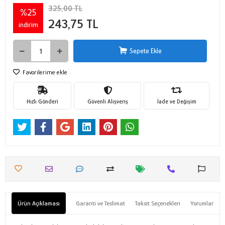
325,00 TL
%25
243,75 TL
indirim
Sepete Ekle
Favorilerime ekle
Hızlı Gönderi
Güvenli Alışveriş
İade ve Değişim
Ürün Açıklaması
Garanti ve Teslimat
Taksit Seçenekleri
Yorumlar