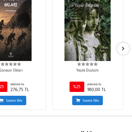
Güneşin Okları
Yeşile Düştüm
369,00 TL
240,00 TL
25
%25
276,75 TL
180,00 TL
Sepete Ekle
Sepete Ekle