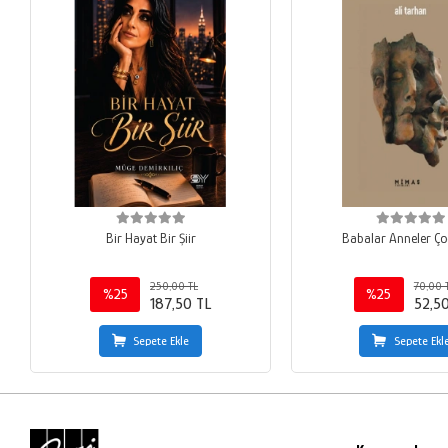
Bir Hayat Bir Şiir
Babalar Anneler Ço
250,00 TL
70,00 
%25
%25
187,50 TL
52,5
Sepete Ekle
Sepete Ekl