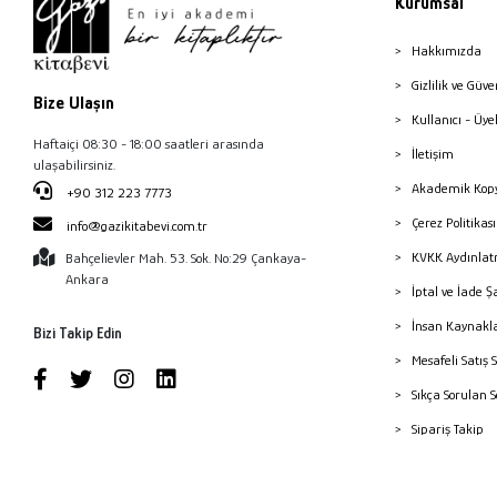
Kurumsal
Hakkımızda
Gizlilik ve Güve
Bize Ulaşın
Kullanıcı - Üye
Haftaiçi 08:30 - 18:00 saatleri arasında
İletişim
ulaşabilirsiniz.
Akademik Kopy
+90 312 223 7773
Çerez Politika
info@gazikitabevi.com.tr
KVKK Aydınlat
Bahçelievler Mah. 53. Sok. No:29 Çankaya-
Ankara
İptal ve İade Ş
İnsan Kaynakl
Bizi Takip Edin
Mesafeli Satış 
Sıkça Sorulan 
Sipariş Takip
Havale Bildiri