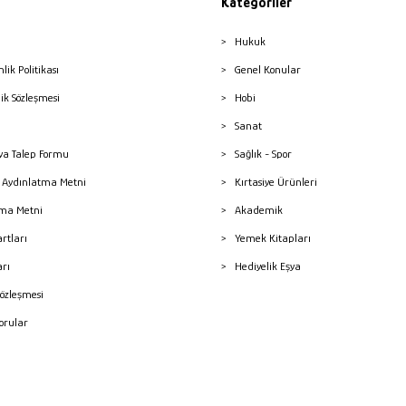
Kategoriler
Hukuk
nlik Politikası
Genel Konular
lik Sözleşmesi
Hobi
Sanat
a Talep Formu
Sağlık - Spor
sı Aydınlatma Metni
Kırtasiye Ürünleri
ma Metni
Akademik
artları
Yemek Kitapları
arı
Hediyelik Eşya
Sözleşmesi
Sorular
mleri