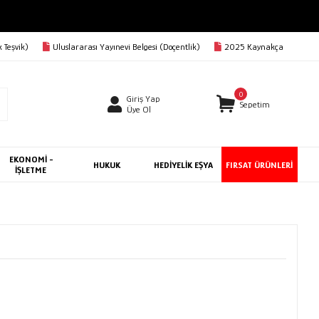
BEDAVA
 Teşvik)
Uluslararası Yayınevi Belgesi (Doçentlik)
2025 Kaynakça
0
Giriş Yap
Sepetim
Üye Ol
EKONOMİ -
HUKUK
HEDİYELİK EŞYA
FIRSAT ÜRÜNLERİ
İŞLETME