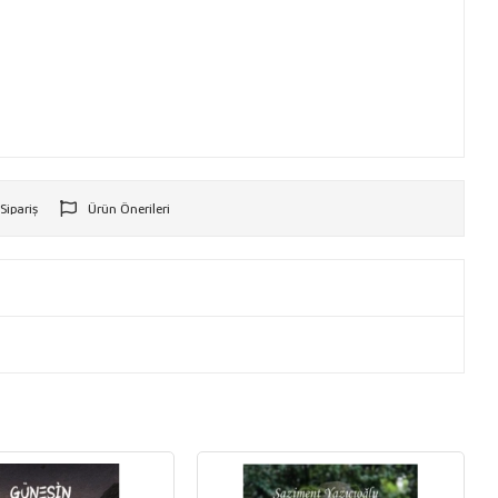
 Sipariş
Ürün Önerileri
r