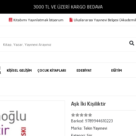
3000 TL VE ÜZERİ KARGO 
Kitabımı Yayınlatmak İstiyorum
Uluslararası Yayınevi Belgesi (Akademik
E
KİŞİSEL GELİŞİM
ÇOCUK KİTAPLARI
EDEBİYAT
EĞİTİM
R
Aşk İki Kişiliktir
Barkod:
9789944610223
Marka:
Tekin Yayınevi
Kategori:
Şiir