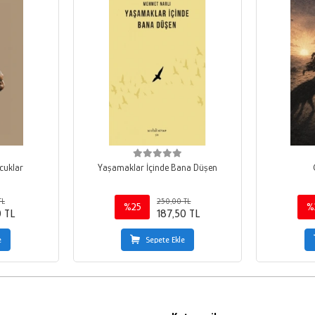
cuklar
Yaşamaklar İçinde Bana Düşen
TL
250,00 TL
%25
%
0 TL
187,50 TL
e
Sepete Ekle