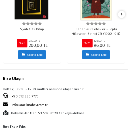
Siyah Ciltli Kitap
Bahar ve Kelebekler – Toplu
Hikayeleri Birinci Cilt (1902-1911)
250,00 TL
128,00 TL
%20
%25
200,00 TL
96,00 TL
Sepete Ekle
Sepete Ekle
Bize Ulaşın
Haftaiçi 08:30 - 18:00 saatleri arasında ulaşabilirsiniz.
+90 312 223 7773
info@gazikitabevi.com.tr
Bahçelievler Mah. 53. Sok. No:29 Çankaya-Ankara
Bizi Takip Edin