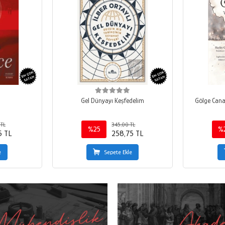
Gel Dünyayı Keşfedelim
Gölge Cana
 TL
345,00 TL
%25
%
5 TL
258,75 TL
e
Sepete Ekle