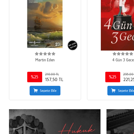
Martin Eden
4 Gün 3 Gece
210,00 TL
295,00
%25
%25
157,50 TL
221,2
Sepete Ekle
Sepete Ekl