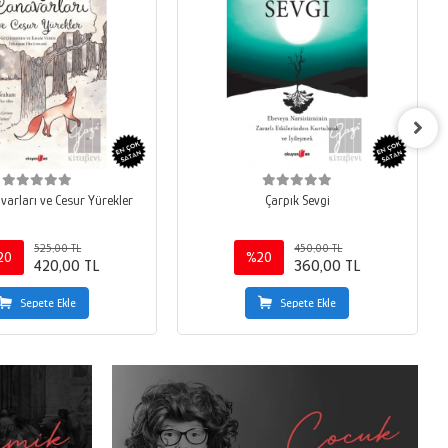
varları ve Cesur Yürekler
Çarpık Sevgi
525,00 TL
450,00 TL
20
%20
420,00 TL
360,00 TL
Sepete Ekle
Sepete Ekle