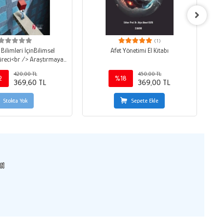
(1)
Bilimleri İçinBilimsel
Afet Yönetimi El Kitabı
üreci<br /> Araştırmaya
zırlık – Araştırmalarda
420,00 TL
450,00 TL
nler – Bilim ve Bilimsel
2
%18
369,60 TL
369,00 TL
Yöntem
Stokta Yok
Sepete Ekle