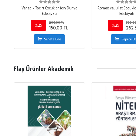
Venedik Taciri Çocuklar İçin Dünya
Romeo ve Juliet Çocukla
Edebiyatı
Edebiyatı
200,00 TL
350,00
%25
%25
150,00 TL
262,
Sepete Ekle
Sepete Ek
Flaş Ürünler Akademik