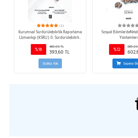
(2)
Kurumsal Sürdürülebilirlik Raporlama
Sosyal BilimlerdeNite
Uzmanlığı (KSRU) & Sürdürülebilirlik
Yöntemleri
Güvence Denetçiliği Çözümlü Soru
480,00 TL
685,00
Bankası
%18
%12
393,60 TL
602,
Stokta Yok
Sepete Ek