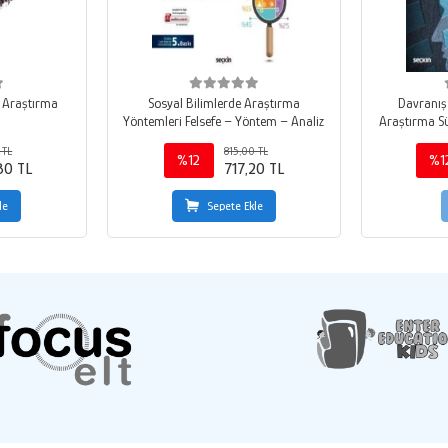
l Araştırma
Sosyal Bilimlerde Araştırma
Davranış 
Yöntemleri Felsefe – Yöntem – Analiz
Araştırma S
Düşünsel Ha
 TL
815,00 TL
Merak Edile
%12
%1
80 TL
717,20 TL
le
Sepete Ekle