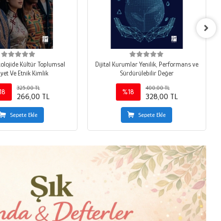
ide Kültür Toplumsal
Dijital Kurumlar Yenilik, Performans ve
Cinsiyet Ve Etnik Kimlik
Sürdürülebilir Değer
325,00 TL
400,00 TL
18
%18
266,00 TL
328,00 TL
Sepete Ekle
Sepete Ekle