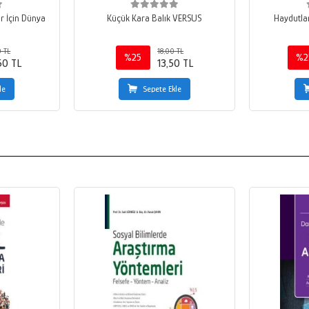
r İçin Dünya
Küçük Kara Balık VERSUS
Haydutlar
 TL
18,00 TL
%25
%2
50 TL
13,50 TL
le
Sepete Ekle