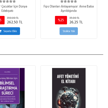
 Çocuklar İçin Dünya
Fips Olanları Anlayamıyor: Anne Baba
Edebiyatı
Ayrıldığında
350,00 TL
35,00 TL
5
%25
262,50 TL
26,25 TL
Sepete Ekle
Stokta Yok