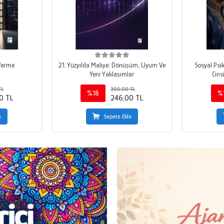
 Verme
21. Yüzyılda Maliye: Dönüşüm, Uyum Ve
Sosyal Psikoloj
Yeni Yaklaşımlar
TL
300,00 TL
%18
%
0 TL
246,00 TL
e
Sepete Ekle