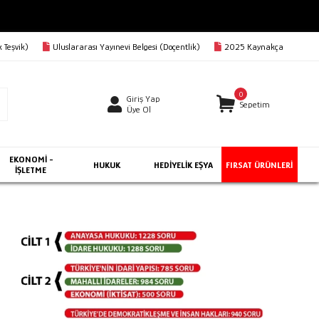
 Teşvik)
Uluslararası Yayınevi Belgesi (Doçentlik)
2025 Kaynakça
0
Giriş Yap
Sepetim
Üye Ol
EKONOMİ -
HUKUK
HEDİYELİK EŞYA
FIRSAT ÜRÜNLERİ
İŞLETME