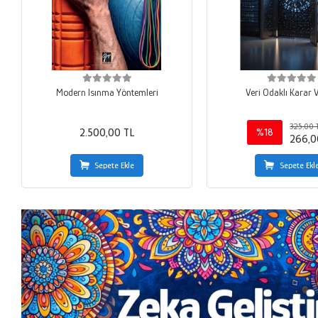
Modern Isınma Yöntemleri
Veri Odaklı Karar
325,00 
2.500,00 TL
%18
266,0
Sepete Ekle
Sepete Ekl