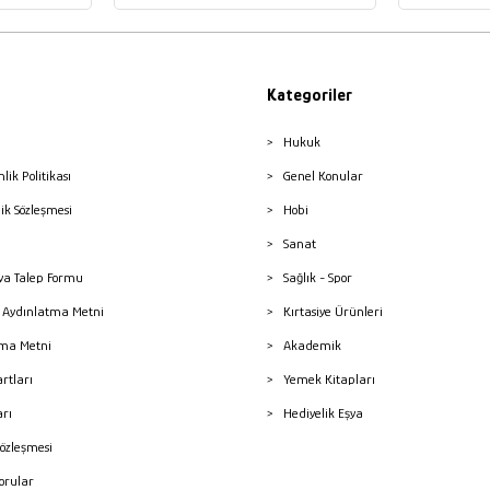
Kategoriler
Hukuk
nlik Politikası
Genel Konular
lik Sözleşmesi
Hobi
Sanat
a Talep Formu
Sağlık - Spor
sı Aydınlatma Metni
Kırtasiye Ürünleri
ma Metni
Akademik
artları
Yemek Kitapları
arı
Hediyelik Eşya
Sözleşmesi
Sorular