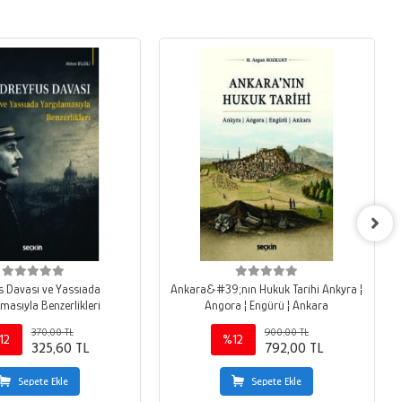
s Davası ve Yassıada
Ankara&#39;nın Hukuk Tarihi Ankyra ¦
masıyla Benzerlikleri
Angora ¦ Engürü ¦ Ankara
370,00 TL
900,00 TL
12
%12
325,60 TL
792,00 TL
Sepete Ekle
Sepete Ekle