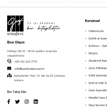
Kurumsal
Hakkımızda
Gizlilik ve Güve
Bize Ulaşın
Kullanıcı - Üye
Haftaiçi 08:30 - 18:00 saatleri arasında
İletişim
ulaşabilirsiniz.
Akademik Kopy
+90 312 223 7773
Çerez Politika
info@gazikitabevi.com.tr
KVKK Aydınlat
Bahçelievler Mah. 53. Sok. No:29 Çankaya-
Ankara
İptal ve İade Ş
İnsan Kaynakl
Bizi Takip Edin
Mesafeli Satış 
Sıkça Sorulan 