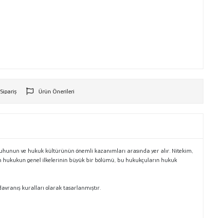
 Sipariş
Ürün Önerileri
r
ruhunun ve hukuk kültürünün önemli kazanımları arasında yer alır. Nitekim,
an hukukun genel ilkelerinin büyük bir bölümü, bu hukukçuların hukuk
vranış kuralları olarak tasarlanmıştır.