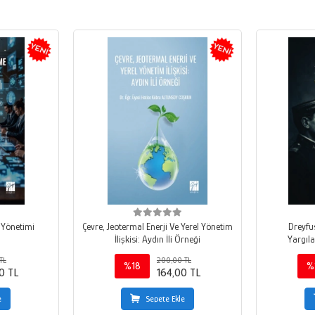
e Yönetimi
Çevre, Jeotermal Enerji Ve Yerel Yönetim
Dreyfu
İlişkisi: Aydın İli Örneği
Yargıla
TL
200,00 TL
%18
%
0 TL
164,00 TL
e
Sepete Ekle