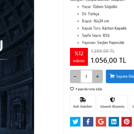
Yazar:
Özlem Söğütlü
Dil:
Türkçe
Boyut:
16x24 cm
Kapak Türü:
Karton Kapaklı
Sayfa Sayısı:
856
Yayınevi:
Seçkin Yayıncılık
1.200,00 TL
%12
1.056,00 TL
indirim
Sepete Ekl
Favorilerime ekle
Hızlı Gönderi
Güvenli Alışveriş