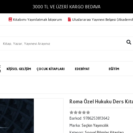
3000 TL VE ÜZERİ KARGO BEDAVA
Kitabımı Yayınlatmak İstiyorum
Uluslararası Yayınevi Belgesi (Akademik
E
KİŞİSEL GELİŞİM
ÇOCUK KİTAPLARI
EDEBİYAT
EĞİTİM
R
Roma Özel Hukuku Ders Kit
Barkod:
9786253813642
Marka:
Seçkin Yayıncılık
Kategori:
Sosyal Bilimler Kitapları