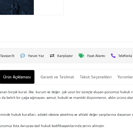
Tavsiye Et
Yorum Yaz
Karşılaştır
Fiyat Alarmı
Telefonla
Ürün Açıklaması
Garanti ve Teslimat
Taksit Seçenekleri
Yorumla
yanan birçok kural, ilke, kurum ve değer, çok uzun bir süreçte oluşan günümüz hukuk 
ya da belirli bir çağa sığmayan, somut, hukukî ve mantıkî düşünmenin, aklın ürünü ol
inde hukuk kuralları, adalet idesine yönelmiş ve ahlakî değer yargılarına dayanan da
ümüz Kıta Avrupası özel hukuk kodifikasyonlarında yerini almıştır.