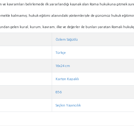
 ve kavramları belirlemede ilk yararlandığı kaynak olan Roma hukukuna gitmek suret
rlemekle kalmamış; hukuk eğitimi alanındaki yöntemleriyle de günümüz hukuk eğitimini
n gelen kural, kurum, kavram, ilke ve değerler ile bunları yaratan Romalı hukukçula
Özlem Söğütlü
Türkçe
16x24 cm
Karton Kapaklı
856
Seçkin Yayıncılık