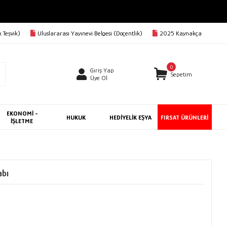
 Teşvik)
Uluslararası Yayınevi Belgesi (Doçentlik)
2025 Kaynakça
0
Giriş Yap
Sepetim
Üye Ol
EKONOMİ -
HUKUK
HEDİYELİK EŞYA
FIRSAT ÜRÜNLERİ
İŞLETME
abı