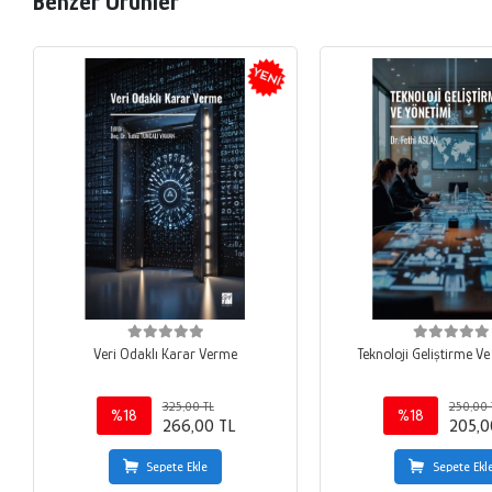
Benzer Ürünler
Veri Odaklı Karar Verme
Teknoloji Geliştirme V
325,00 TL
250,00 
%18
%18
266,00 TL
205,0
Sepete Ekle
Sepete Ekl