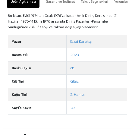
Ürün Açıklaması
Garanti ve Teslimat
Taksit Seçenekleri
Yorumlar
Bu kitap, Eylül 1974'ten Ocak 1976'ya kadar Aylık Diriliş Dergisi'nde, 21
Haziran 1976-14 Ekim 1976 arasında Diriliş Pazartesi-Perşembe
Günlüğü'nde Zülküf Canyüce takma adıyla yayınlanmıştır.
Yazar
Sezai Karakoç
Basım Yılı
2023
Baskı Sayısı
68
Cilt Tipi
Ciltsiz
Kağıt Tipi
2. Hamur
Sayfa Sayısı
143