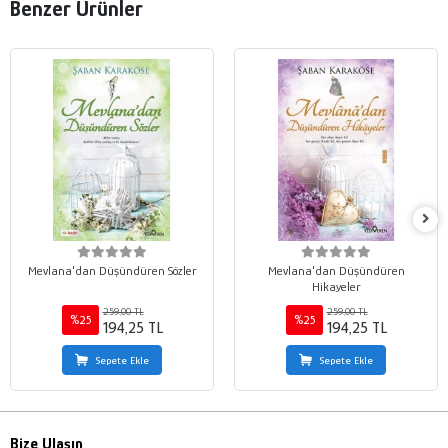
Benzer Ürünler
Mevlana'dan Düşündüren Sözler
Mevlana'dan Düşündüren
Hikayeler
259,00 TL
259,00 TL
%25
%25
194,25 TL
194,25 TL
Sepete Ekle
Sepete Ekle
Bize Ulaşın