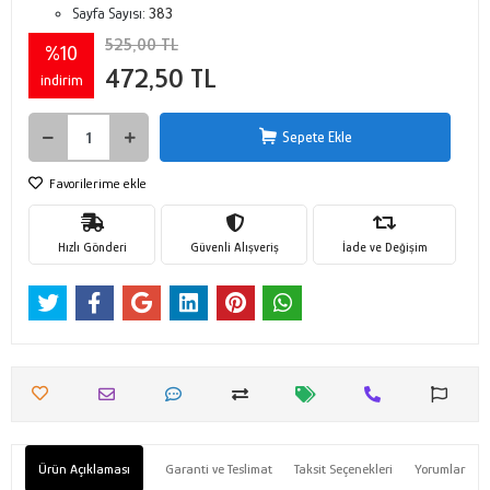
Sayfa Sayısı:
383
525,00 TL
%10
472,50 TL
indirim
Sepete Ekle
Favorilerime ekle
Hızlı Gönderi
Güvenli Alışveriş
İade ve Değişim
Ürün Açıklaması
Garanti ve Teslimat
Taksit Seçenekleri
Yorumlar