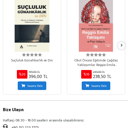
Suçluluk Günahkarlık ve Din
Okul Öncesi Eğitimde Çağdaş
Yaklaşımlar Reggio Emila
Yaklaşımı ve Proje Yaklaşımı
495,00 TL
265,00 TL
%20
%10
396,00 TL
238,50 TL
Sepete Ekle
Sepete Ekle
Bize Ulaşın
Haftaiçi 08:30 - 18:00 saatleri arasında ulaşabilirsiniz.
+90 312 223 7773