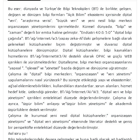
Bu eser; dünyada ve Türkiye'de Bilgi Teknolojileri (BT) ile birlikte; gelişen,
değişen ve dönüşen bilgi formları "Açık Bilim" ekosistemi içerisinde dijital
"veri'; "araştırma verisi'; "büyük veri" ve yeni nesil bilgi merkezi
organizasyon yönetişimlerini içermektedir. Küresel dünyada, "bilgi" ve
"zaman" değerli bir emtia haline gelmiştir. "Endüstri 4.0 & 5.0" "dijital bilgi
çağında"; BT/ağ/internet/w3/yapay zeka-Al'daki gelişmelere bağlı olarak
geleneksel kütüphaneler biçim değiştirmiştir ve duvarsız dijital
kütüphanelere dönüşmüştür. Dijital kütüphanel­er, bilgi kaynakları
hizmetlerini BT/ağ/lnternetW3/AI destekli olarak OPAC ve güçlü WEB
içerikleri ile yürütmektedirler. Dijitalleşme, bilgi merkezi organi­zasyonlarını
"yapısal ", "işlevsel" ve "yönetsel" bazda değişim ve dönüşüme uğratmıştır.
Çalışma ile "dijital" bilgi merkezleri; "organizasyon" ve "veri yönetimi"
uygulama­larını nasıl yürütecek? Bu süreçte etkileştiği yapı ve ekosistemler,
ağ'sal eklemlen­ebilirlikleri, kullandıkları standartlar, sorun alanları, hizmet
hedef kitle, üstlendiği görevler, BT/Ağ/lnternet/AI/W3, "dijital veri ve bilgi
yönetişim" içerikleri entelek­tüel düzeyde değerlendirilmiştir. Çalışma ile
ayrıca, "özgür bilim" anlayışı ve"özgür bilim yönetişimi" ile akademik
özgürlüklere destek verilmiştir.
Çalışma ile kurumsal yeni nesil dijital kütüphaneler;" organizasyon
yönetişimi" ve "dijital veri yönetişimi" ekseninde literatür destekli ve geniş
bir perspektifte entelektüel düzeyde değerlendirilmiştir.
Asıl soru şu !
Bilgi teknolojilerindeki devasa gelişmeler ve buna bağlı olarak ağ bağlantılı