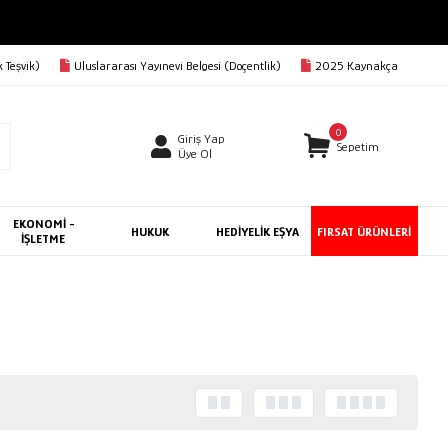
 Teşvik)
Uluslararası Yayınevi Belgesi (Doçentlik)
2025 Kaynakça
0
Giriş Yap
Sepetim
Üye Ol
EKONOMİ -
HUKUK
HEDİYELİK EŞYA
FIRSAT ÜRÜNLERİ
İŞLETME