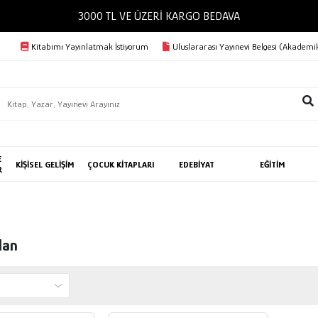
3000 TL VE ÜZERİ KARGO BEDAVA
Kitabımı Yayınlatmak İstiyorum
Uluslararası Yayınevi Belgesi (Akademik
E
KİŞİSEL GELİŞİM
ÇOCUK KİTAPLARI
EDEBİYAT
EĞİTİM
R
lan