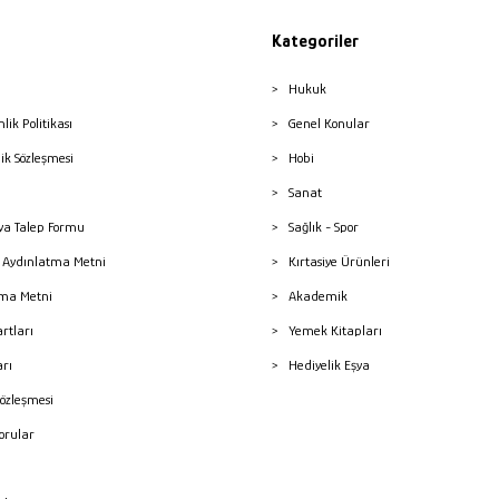
Kategoriler
Hukuk
nlik Politikası
Genel Konular
lik Sözleşmesi
Hobi
Sanat
a Talep Formu
Sağlık - Spor
sı Aydınlatma Metni
Kırtasiye Ürünleri
ma Metni
Akademik
artları
Yemek Kitapları
arı
Hediyelik Eşya
Sözleşmesi
Sorular