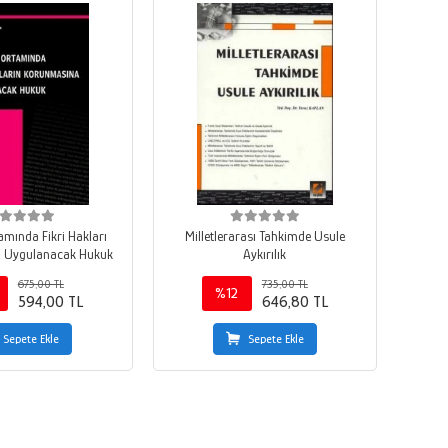
amında Fikri Hakları
Milletlerarası Tahkimde Usule
 Uygulanacak Hukuk
Aykırılık
675,00 TL
735,00 TL
%12
594,00 TL
646,80 TL
Sepete Ekle
Sepete Ekle