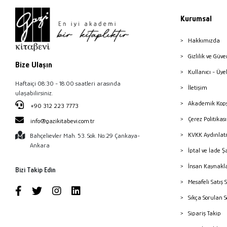
Kurumsal
Hakkımızda
Gizlilik ve Güve
Bize Ulaşın
Kullanıcı - Üye
Haftaiçi 08:30 - 18:00 saatleri arasında
İletişim
ulaşabilirsiniz.
Akademik Kopy
+90 312 223 7773
Çerez Politika
info@gazikitabevi.com.tr
KVKK Aydınlat
Bahçelievler Mah. 53. Sok. No:29 Çankaya-
Ankara
İptal ve İade Ş
İnsan Kaynakl
Bizi Takip Edin
Mesafeli Satış 
Sıkça Sorulan 
Sipariş Takip