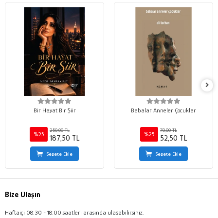
Bir Hayat Bir Şiir
Babalar Anneler Çocuklar
250,00 TL
70,00 TL
%25
%25
187,50 TL
52,50 TL
Sepete Ekle
Sepete Ekle
Bize Ulaşın
Haftaiçi 08:30 - 18:00 saatleri arasında ulaşabilirsiniz.