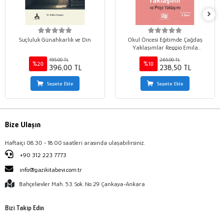
Suçluluk Günahkarlık ve Din
Okul Öncesi Eğitimde Çağdaş
Yaklaşımlar Reggio Emila
Yaklaşımı ve Proje Yaklaşımı
495,00 TL
265,00 TL
%20
%10
396,00 TL
238,50 TL
Sepete Ekle
Sepete Ekle
Bize Ulaşın
Haftaiçi 08:30 - 18:00 saatleri arasında ulaşabilirsiniz.
+90 312 223 7773
info@gazikitabevi.com.tr
Bahçelievler Mah. 53. Sok. No:29 Çankaya-Ankara
Bizi Takip Edin