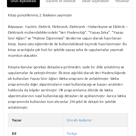
Ürün Açıklaması
Garanti ve Teslimat
Taksit Seçenekleri
Yorumlar
Kitap güncellenmiş 2. Baskısını yapmıştır.
Bilgisayar, Yazılım, Elektrik, Elektronik, Elektronik –Haberleşme ve Elektrik –
Elektronik mühendisliklerindeki "Veri Madenciliği", "Yapay Zeka", "Yapay
Sinir Ağları" ve "Makine Öğrenmesi" derslerine uygun olarak hazırlanan
kitap, lisans üstü eğitimlerde de kullanılabilecek biçimde hazırlanmıştır. Bu
kitap aracılığıyla çok hızlı bir şekilde yapay zeka ile uygulamalar yapmak
mümkün olacaktır.
Kitapta konular gereksiz detaylara girilmeden, sade bir dille anlatılmış ve
uygulamalar ile pekiştirilmiştir. İlk önce ağırlıklı olarak Veri Madenciliğinde
sık kullanılan Yapay Sinir Ağları Weka programı ile anlatılmıştır. Weka
programında diğer algoritmaların nasıl kullanılacağı ve başarı analizleri
hakkında da bilgiler verilmiştir. C# programlama dilinde de Weka
algoritmalarının nasıl kullanılacağı detayları ile açıklanmıştır. Ayrıca Weka
programında kullanılan tüm ekranlar 214 şekil ile detaylı bir şekilde
anlatılmıştır.
Yazar
Emrah Aydemir
Dil
Türkçe