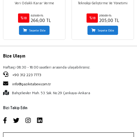
Veri Odaklı Karar Verme
Teknoloji Geliştirme Ve Yönetimi
325,00 TL
250,00 TL
%18
%18
266,00 TL
205,00 TL
Sepete Ekle
Sepete Ekle
Bize Ulaşın
Haftaiçi 08:30 - 18:00 saatleri arasında ulaşabilirsiniz.
+90 312 223 7773
info@gazikitabevi.com.tr
Bahçelievler Mah. 53. Sok. No:29 Çankaya-Ankara
Bizi Takip Edin