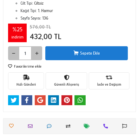
Cilt Tipi:
Ciltsiz
Kağıt Tipi:
1. Hamur
Sayfa Sayısı:
136
576,00 TL
%25
432,00 TL
indirim
Sepete Ekle
Favorilerime ekle
Hızlı Gönderi
Güvenli Alışveriş
İade ve Değişim