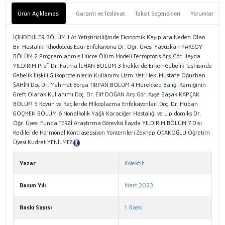
Ürün Açıklaması
Garanti ve Teslimat
Taksit Seçenekleri
Yorumlar
İÇİNDEKİLER BÖLÜM 1 At Yetiştiriciliğinde Ekonomik Kayıplara Neden Olan
Bir Hastalık: Rhodoccus Equi Enfeksiyonu Dr. Öğr. Üyesi Yavuzkan PAKSOY
BÖLÜM 2 Programlanmış Hücre Ölüm Modeli Ferroptozis Arş. Gör. İlayda
YILDIRIM Prof. Dr. Fatma İLHAN BÖLÜM 3 İneklerde Erken Gebelik Teşhisinde
Gebelik İlişkili Glikoproteinlerin Kullanımı Uzm. Vet. Hek. Mustafa Oğuzhan
ŞAHİN Doç Dr. Mehmet Borga TIRPAN BÖLÜM 4 Mürekkep Balığı Kemiğinin
Greft Olarak Kullanımı Doç. Dr. Elif DOĞAN Arş. Gör. Ayşe Başak KAPÇAK
BÖLÜM 5 Koyun ve Keçilerde Mikoplazma Enfeksiyonları Doç. Dr. Hüban
GÖÇMEN BÖLÜM 6 Nonalkolik Yağlı Karaciğer Hastalığı ve Lipidomiks Dr.
Öğr. Üyesi Funda TERZİ Araştırma Görevlisi İlayda YILDIRIM BÖLÜM 7 Dişi
Kedilerde Hormonal Kontrasepsiyon Yöntemleri Zeynep OCAKOĞLU Öğretim
Üyesi Kudret YENİLMEZ
Tanıtım Metni
Yazar
Kolektif
Basım Yılı
Mart 2023
Baskı Sayısı
1. Baskı