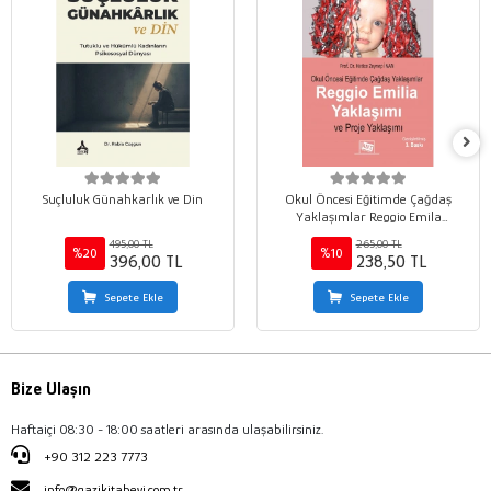
Suçluluk Günahkarlık ve Din
Okul Öncesi Eğitimde Çağdaş
Yaklaşımlar Reggio Emila
Yaklaşımı ve Proje Yaklaşımı
495,00 TL
265,00 TL
%20
%10
396,00 TL
238,50 TL
Sepete Ekle
Sepete Ekle
Bize Ulaşın
Haftaiçi 08:30 - 18:00 saatleri arasında ulaşabilirsiniz.
+90 312 223 7773
info@gazikitabevi.com.tr