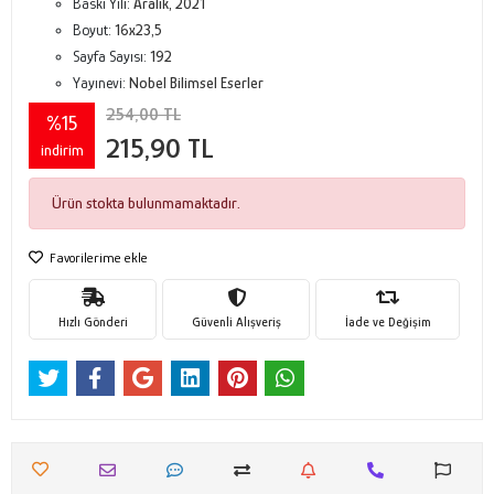
Baskı Yılı:
Aralık, 2021
Boyut:
16x23,5
Sayfa Sayısı:
192
Yayınevi:
Nobel Bilimsel Eserler
254,00 TL
%15
215,90 TL
indirim
Ürün stokta bulunmamaktadır.
Favorilerime ekle
Hızlı Gönderi
Güvenli Alışveriş
İade ve Değişim