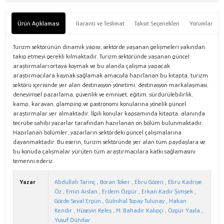
Ürün Açıklaması
Garanti ve Teslimat
Taksit Seçenekleri
Yorumlar
Turizm sektörünün dinamik yapısı, sektörde yaşanan gelişmeleri yakından
takip etmeyi gerekli kılmaktadır. Turizm sektöründe yaşanan güncel
araştırmaları ortaya koymak ve bu alanda çalışma yapacak
araştırmacılara kaynak sağlamak amacıyla hazırlanan bu kitapta, turizm
sektörü içerisinde yer alan destinasyon yönetimi, destinasyon markalaşması,
deneyimsel pazarlama, güvenlik ve emniyet, eğitim, sürdürülebilirlik,
kamp, karavan, glamping ve gastronomi konularına yönelik güncel
araştırmalar yer almaktadır. İlgili konular kapsamında kitapta, alanında
tecrübe sahibi yazarlar tarafından hazırlanan on bölüm bulunmaktadır.
Hazırlanan bölümler, yazarların sektördeki güncel çalışmalarına
dayanmaktadır. Bu eserin, turizm sektöründe yer alan tüm paydaşlara ve
bu konuda çalışmalar yürüten tüm araştırmacılara katkı sağlamasını
temenni ederiz.
Yazar
Abdullah Tarınç
,
Boran Toker
,
Ebru Gözen
,
Ebru Kadriye
Öz
,
Emin Arslan
,
Erdem Özgür
,
Erkan Kadir Şimşek
,
Gözde Seval Ergün
,
Gülnihal Topay Tulunay
,
Hakan
Kendir
,
Hüseyin Keleş
,
M. Bahadır Kalıpçı
,
Özgür Yayla
,
Yusuf Dündar