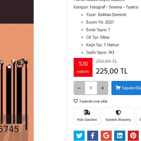
Kategori:
Fotoğraf - Sinema - Tiyatro
Yazar:
Gökhan Demirel
Basım Yılı:
2021
Baskı Sayısı:
1
Cilt Tipi:
Ciltsiz
Kağıt Tipi:
1. Hamur
Sayfa Sayısı:
143
250,00 TL
%10
225,00 TL
indirim
Sepete Ekl
Favorilerime ekle
Hızlı Gönderi
Güvenli Alışveriş