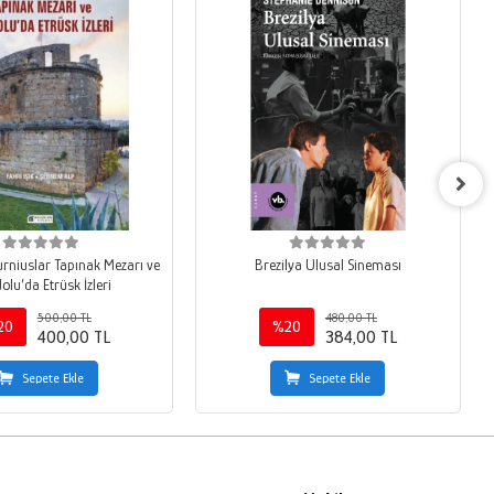
urniuslar Tapınak Mezarı ve
Brezilya Ulusal Sineması
lu’da Etrüsk İzleri
500,00 TL
480,00 TL
20
%20
400,00 TL
384,00 TL
Sepete Ekle
Sepete Ekle