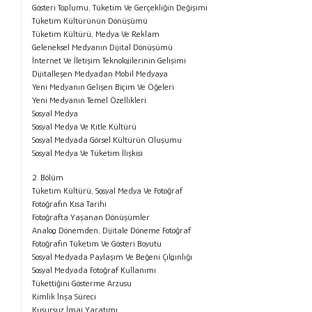
Gösteri Toplumu, Tüketim Ve Gerçekliğin Değişimi
Tüketim Kültürünün Dönüşümü
Tüketim Kültürü, Medya Ve Reklam
Geleneksel Medyanın Dijital Dönüşümü
İnternet Ve İletişim Teknolojilerinin Gelişimi
Dijitalleşen Medyadan Mobil Medyaya
Yeni Medyanın Gelişen Biçim Ve Öğeleri
Yeni Medyanın Temel Özellikleri
Sosyal Medya
Sosyal Medya Ve Kitle Kültürü
Sosyal Medyada Görsel Kültürün Oluşumu
Sosyal Medya Ve Tüketim İlişkisi
2. Bölüm
Tüketım Kültürü, Sosyal Medya Ve Fotoğraf
Fotoğrafın Kısa Tarihi
Fotoğrafta Yaşanan Dönüşümler
Analog Dönemden, Dijitale Döneme Fotoğraf
Fotoğrafın Tüketim Ve Gösteri Boyutu
Sosyal Medyada Paylaşım Ve Beğeni Çılgınlığı
Sosyal Medyada Fotoğraf Kullanımı
Tükettiğini Gösterme Arzusu
Kimlik İnşa Süreci
Kusursuz İmaj Yaratımı