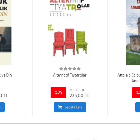
 ve Din
Alternatif Tiyatrolar
Attaleia Calp
Anado
TL
300,00 TL
%25
%
0 TL
225,00 TL
e
Sepete Ekle