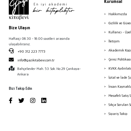
Kurumsal
Hakkımızda
Gizlilik ve Güve
Bize Ulaşın
Kullanıcı - Üye
Haftaiçi 08:30 - 18:00 saatleri arasında
İletişim
ulaşabilirsiniz.
Akademik Kopy
+90 312 223 7773
Çerez Politika
info@gazikitabevi.com.tr
KVKK Aydınlat
Bahçelievler Mah. 53. Sok. No:29 Çankaya-
Ankara
İptal ve İade Ş
İnsan Kaynakl
Bizi Takip Edin
Mesafeli Satış 
Sıkça Sorulan 
Sipariş Takip
Havale Bildiri