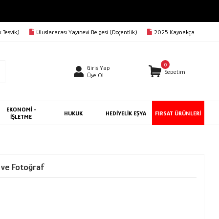
 Teşvik)
Uluslararası Yayınevi Belgesi (Doçentlik)
2025 Kaynakça
0
Giriş Yap
Sepetim
Üye Ol
EKONOMİ -
HUKUK
HEDİYELİK EŞYA
FIRSAT ÜRÜNLERİ
İŞLETME
 ve Fotoğraf