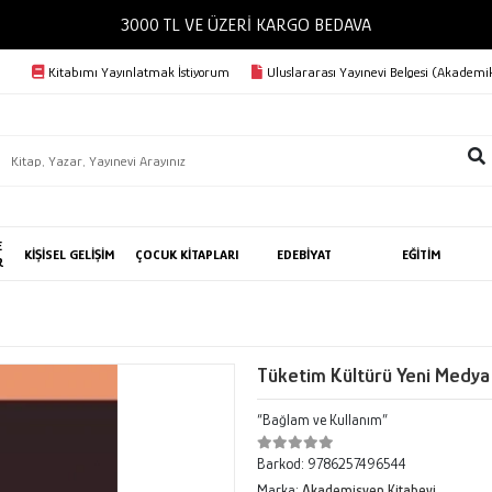
3000 TL VE ÜZERİ KARGO BEDAVA
Kitabımı Yayınlatmak İstiyorum
Uluslararası Yayınevi Belgesi (Akademik
E
KİŞİSEL GELİŞİM
ÇOCUK KİTAPLARI
EDEBİYAT
EĞİTİM
R
Tüketim Kültürü Yeni Medya
“Bağlam ve Kullanım”
Barkod:
9786257496544
Marka:
Akademisyen Kitabevi