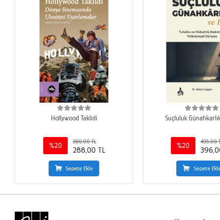
Hollywood Taklidi
Suçluluk Günahkarlık
360,00 TL
495,00 
%20
%20
288,00 TL
396,0
Sepete Ekle
Sepete Ekl