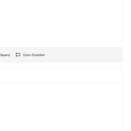
 Sipariş
Ürün Önerileri
r