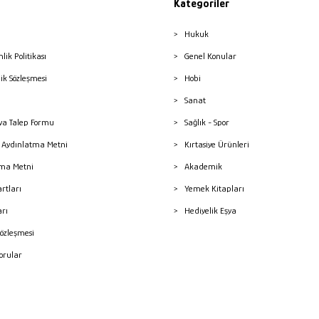
Kategoriler
Hukuk
nlik Politikası
Genel Konular
lik Sözleşmesi
Hobi
Sanat
a Talep Formu
Sağlık - Spor
sı Aydınlatma Metni
Kırtasiye Ürünleri
ma Metni
Akademik
artları
Yemek Kitapları
arı
Hediyelik Eşya
Sözleşmesi
Sorular
mleri