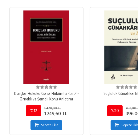
Borçlar Hukuku Genel Hükümler<br />
Suçluluk Günahkarlık
Örnekli ve Şemalı Konu Anlatımı
1.420,00 TL
495,00 
%12
%20
1.249,60 TL
396,0
Sepete Ekle
Sepete Ekl