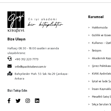
Kurumsal
Hakkımızda
Gizlilik ve Güve
Bize Ulaşın
Kullanıcı - Üye
Haftaiçi 08:30 - 18:00 saatleri arasında
İletişim
ulaşabilirsiniz.
Akademik Kopy
+90 312 223 7773
Çerez Politika
info@gazikitabevi.com.tr
KVKK Aydınlat
Bahçelievler Mah. 53. Sok. No:29 Çankaya-
Ankara
İptal ve İade Ş
İnsan Kaynakl
Bizi Takip Edin
Mesafeli Satış 
Sıkça Sorulan 