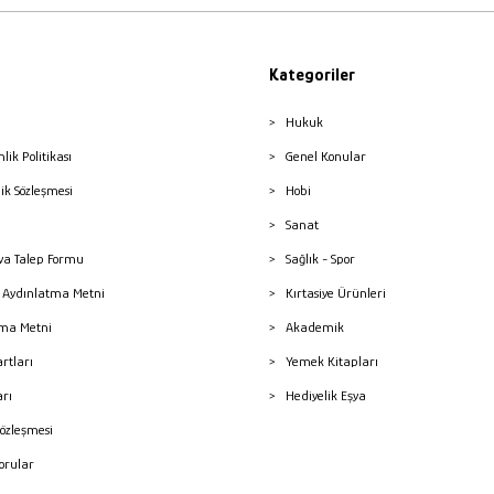
Kategoriler
Hukuk
nlik Politikası
Genel Konular
lik Sözleşmesi
Hobi
Sanat
a Talep Formu
Sağlık - Spor
sı Aydınlatma Metni
Kırtasiye Ürünleri
ma Metni
Akademik
artları
Yemek Kitapları
arı
Hediyelik Eşya
Sözleşmesi
Sorular