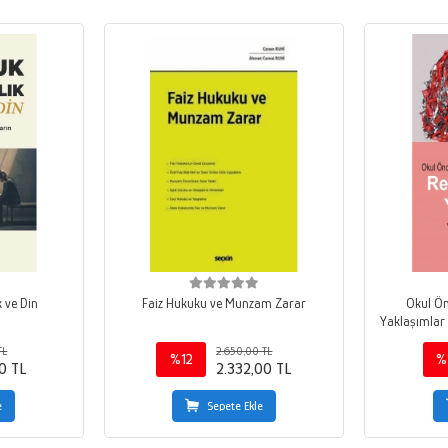
 ve Din
Faiz Hukuku ve Munzam Zarar
Okul Ön
Yaklaşımlar 
TL
2.650,00 TL
%12
%
0 TL
2.332,00 TL
e
Sepete Ekle