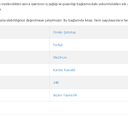
 incelendikten sonra işverenin iş sağlığı ve güvenliği bağlamındaki yükümlülükleri ele
r.
ta olabildiğince değinilmeye çalışılmıştır. Bu bağlamda kitap, hem uygulayıcılara he
Önder Çetintaş
Türkçe
16x24 cm
Karton Kapaklı
248
Seçkin Yayıncılık