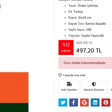
Yazar:
Önder Çetintaş
Dil:
Türkçe
Boyut:
16x24 cm
Kapak Türü:
Karton Kapaklı
Sayfa Sayısı:
248
Yayınevi:
Seçkin Yayıncılık
565,00 TL
%12
497,20 TL
indirim
Ürün stokta bulunmamaktadır.
Favorilerime ekle
Hızlı Gönderi
Güvenli Alışveriş