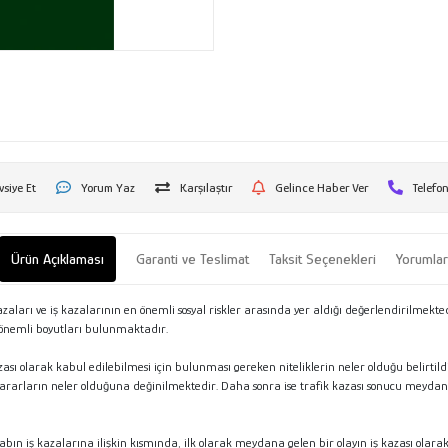
vsiye Et
Yorum Yaz
Karşılaştır
Gelince Haber Ver
Telefon
Ürün Açıklaması
Garanti ve Teslimat
Taksit Seçenekleri
Yorumla
azaları ve iş kazalarının en önemli sosyal riskler arasında yer aldığı değerlendirilmekted
önemli boyutları bulunmaktadır.
zası olarak kabul edilebilmesi için bulunması gereken niteliklerin neler olduğu belirt
rarların neler olduğuna değinilmektedir. Daha sonra ise trafik kazası sonucu meyd
bın iş kazalarına ilişkin kısmında, ilk olarak meydana gelen bir olayın iş kazası olarak 