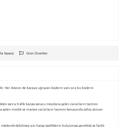
la Sipariş
Ürün Önerileri
r
ir. Her ikisinin de kazaya uğrayan kişilerin yanı sıra bu kişilerin
ildikten sonra trafik kazası sonucu meydana gelen zararların tazmini
ana gelen maddi ve manevi zararların tazmini konusunda sahip olunan
nitelendirilebilmesi için hangi özelliklerin bulunması gerektiği ve farklı