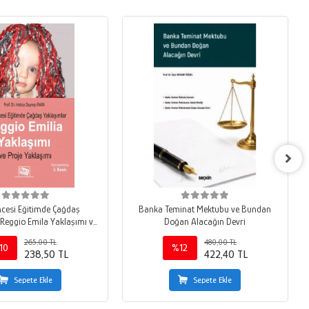
cesi Eğitimde Çağdaş
Banka Teminat Mektubu ve Bundan
Reggio Emila Yaklaşımı ve
Doğan Alacağın Devri
Proje Yaklaşımı
265,00 TL
480,00 TL
10
%12
238,50 TL
422,40 TL
Sepete Ekle
Sepete Ekle