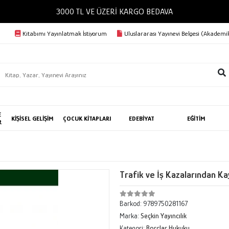
3000 TL VE ÜZERİ KARGO BEDAVA
Kitabımı Yayınlatmak İstiyorum
Uluslararası Yayınevi Belgesi (Akademik
E
KİŞİSEL GELİŞİM
ÇOCUK KİTAPLARI
EDEBİYAT
EĞİTİM
R
Trafik ve İş Kazalarından K
Barkod:
9789750281167
Marka:
Seçkin Yayıncılık
Kategori:
Borçlar Hukuku