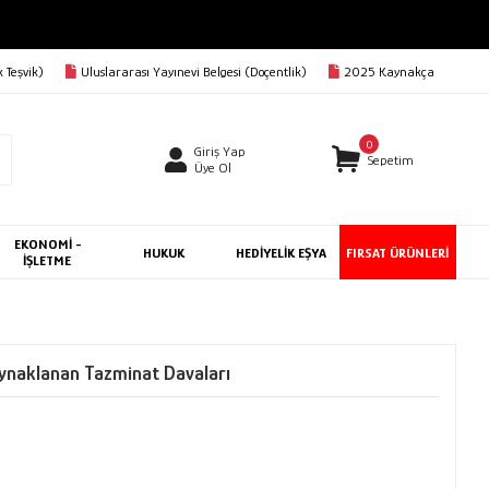
 Teşvik)
Uluslararası Yayınevi Belgesi (Doçentlik)
2025 Kaynakça
0
Giriş Yap
Sepetim
Üye Ol
EKONOMİ -
HUKUK
HEDİYELİK EŞYA
FIRSAT ÜRÜNLERİ
İŞLETME
aynaklanan Tazminat Davaları