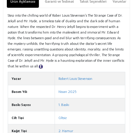
Ürün Açıklaması
Garanti ve Teslimat
Taksit Seçenekleri
Yorumlar
Step into the chilling world of Rober Louis Stevenson’s The Strange Case of Dr.
Jekyll and Mr. Hyde, a timeless tale of duality and the dark side of human
nature. When the respected Dr. Henry Jekyll begins to experiment with a
potion that transforms him into the malevolent and immoral Mr. Edward
Hyde, the lines between good and evil blur with terrifying consequences. As
the mystery unfolds, the horrifying truth about the doctor’s secret life
emerges, raising unsettling questions about identity, morality, and the limits
of scientific experimentation. A gripping psychological thriller, The Strange
Case of Dr. Jekyll and Mr. Hyde is a haunting exploration of the inner conflicts
that lie within us all.
Tanıtım Metni
Yazar
Robert Louis Stevenson
Basım Yılı
Nisan 2025
Baskı Sayısı
1. Baskı
Cilt Tipi
Ciltsiz
Kağıt Tipi
2. Hamur