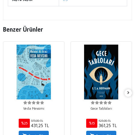
Benzer Ürünler
Veda Mevsimi
Gece Tabloları
575,00 TL
425,00 TL
%25
%15
431,25 TL
361,25 TL