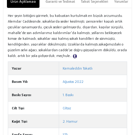
Ürün Açıklaması
Garanti ve Teslimat
Taksit Seçenekleri
Yorumlar
Her şeyin bittiğini görmek, bu kabustan kurtulmak en büyük arzumuzdu.
Alemdar Caddesinde, sokaklarda sesler kesilmişti, pencereler kapalı artık
çocuklar oynamıyordu, çocuk sesleri gelmiyordu, dışardan, kapılar sürgülü,
mahalle’de son adımlarımız kaldırımlar’da kalmıştı, yollarını bekleyecek
kimse de kalmadı, sokaklar ıssız kalmış sokak kandilleri de sönmüştü,
kendiliğinden, yapraklar dökülmüştü. Uzaklarda kalmıştı,sokağımızdaki o
güzelim selvi ağacı, sokaklardan cadde’ye doğru gözyaşlarım döküldü, orada
kaldı, artık bir yola gidiyorduk; meçhule…
Tanıtım Metni
Yazar
Kemaleddin Tokatlı
Basım Yılı
Ağustos 2022
Baskı Sayısı
1. Baskı
Cilt Tipi
Ciltsiz
Kağıt Tipi
2. Hamur
Sayfa Sayısı
175