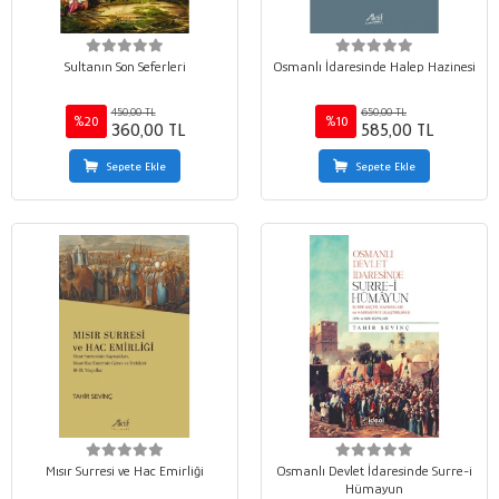
Sultanın Son Seferleri
Osmanlı İdaresinde Halep Hazinesi
450,00 TL
650,00 TL
%20
%10
360,00 TL
585,00 TL
Sepete Ekle
Sepete Ekle
Mısır Surresi ve Hac Emirliği
Osmanlı Devlet İdaresinde Surre-i
Hümayun