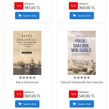
650,00 TL
400,00 TL
%10
%10
585,00 TL
360,00 TL
Sepete Ekle
Sepete Ekle
Basra Donanması
Osmanlı İdaresinde Mısır Hazinesi
400,00 TL
600,00 TL
%10
%10
360,00 TL
540,00 TL
Sepete Ekle
Sepete Ekle