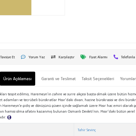
Tavsiye Et
Yorum Yaz
Karşılaştır
Fiyat Alarmı
Telefonla
Ürün Açıklaması
Garanti ve Teslimat
Taksit Seçenekleri
Yorumla
nakları tespit edilmiş, Haremeyn’in zahire ve surre akçesi başta olmak üzere bütün hiz
amları ve tecrübeli bürokratlar Mısır’daki divan, hazine bürokrasisi ve dini bürokrasi
aremeyn’e gidiş ve dönüşünü güven içinde sağlamak üzere Mısır hac emiri olarak görevli
n hamisi olma sıfatını kazanmış bulunan Osmanlı Devleti’nin, Mısır’daki bütün yere
adır.
Tanıtım Metni
Tahir Sevinç