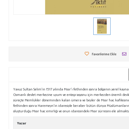
Favorilerime Ekle
Yavuz Sultan Selim’in 1517 yılında Mısır’ı fethinden sonra bölgenin yerel kay
Osmanlı devlet merkezine uyum ve entegrasyonu için merkezden önemli devlet ad
süreçte Memlükler döneminden kalan ümera ve beyler de Mısır hac kafilesinin H
fethinden sonra Haremeyn’in idaresiyle beraber bütün dünya Müslümanlarını
oluşturduğu Mısır hac emirliği ve onun idaresindeki Mısır sürresini ele almakt
Yazar