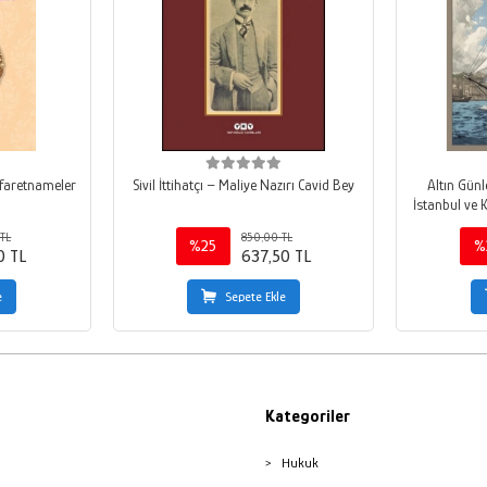
efaretnameler
Sivil İttihatçı – Maliye Nazırı Cavid Bey
Altın Gün
İstanbul ve 
TL
850,00 TL
%25
%
0 TL
637,50 TL
e
Sepete Ekle
Kategoriler
Hukuk