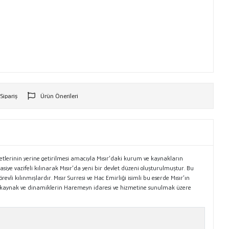
 Sipariş
Ürün Önerileri
r
metlerinin yerine getirilmesi amacıyla Mısır’daki kurum ve kaynakların
ye vazifeli kılınarak Mısır’da yeni bir devlet düzeni oluşturulmuştur. Bu
 kılınmışlardır. Mısır Surresi ve Hac Emirliği isimli bu eserde Mısır’ın
l kaynak ve dinamiklerin Haremeyn idaresi ve hizmetine sunulmak üzere