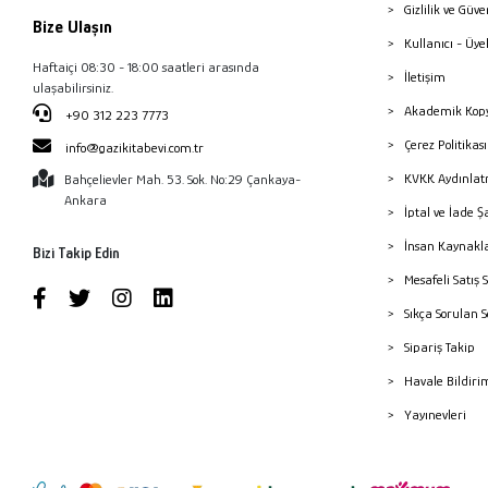
Gizlilik ve Güve
Bize Ulaşın
Kullanıcı - Üye
Haftaiçi 08:30 - 18:00 saatleri arasında
İletişim
ulaşabilirsiniz.
Akademik Kopy
+90 312 223 7773
Çerez Politika
info@gazikitabevi.com.tr
KVKK Aydınlat
Bahçelievler Mah. 53. Sok. No:29 Çankaya-
Ankara
İptal ve İade Ş
İnsan Kaynakl
Bizi Takip Edin
Mesafeli Satış 
Sıkça Sorulan 
Sipariş Takip
Havale Bildiri
Yayınevleri