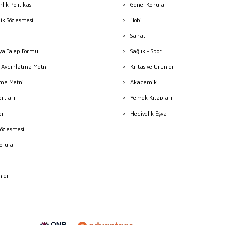
nlik Politikası
Genel Konular
lik Sözleşmesi
Hobi
Sanat
a Talep Formu
Sağlık - Spor
sı Aydınlatma Metni
Kırtasiye Ürünleri
ma Metni
Akademik
artları
Yemek Kitapları
arı
Hediyelik Eşya
Sözleşmesi
Sorular
mleri