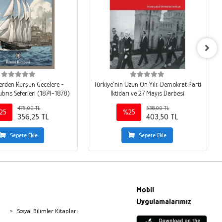
lerden Kurşun Gecelere -
Türkiye'nin Uzun On Yılı: Demokrat Parti
Kıbrıs Seferleri (1874-1878)
İktidarı ve 27 Mayıs Darbesi
475,00 TL
538,00 TL
25
%25
356,25 TL
403,50 TL
Sepete Ekle
Sepete Ekle
Mobil
Uygulamalarımız
Sosyal Bilimler Kitapları