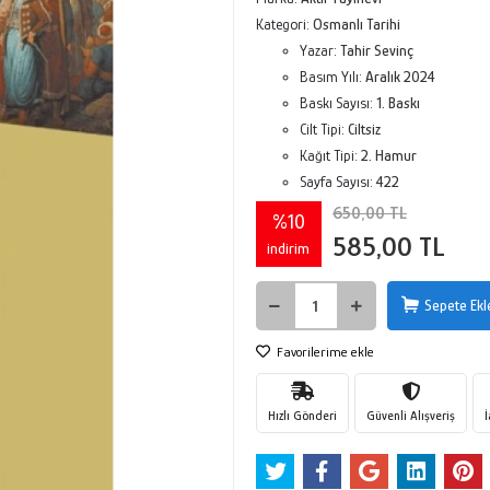
Kategori:
Osmanlı Tarihi
Yazar:
Tahir Sevinç
Basım Yılı:
Aralık 2024
Baskı Sayısı:
1. Baskı
Cilt Tipi:
Ciltsiz
Kağıt Tipi:
2. Hamur
Sayfa Sayısı:
422
650,00 TL
%10
585,00 TL
indirim
Sepete Ekl
Favorilerime ekle
Hızlı Gönderi
Güvenli Alışveriş