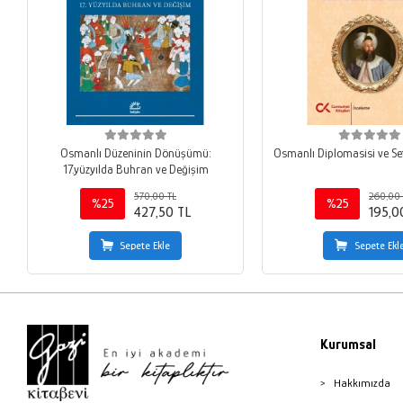
Osmanlı Düzeninin Dönüşümü:
Osmanlı Diplomasisi ve S
17.yüzyılda Buhran ve Değişim
570,00 TL
260,00 
%25
%25
427,50 TL
195,0
Sepete Ekle
Sepete Ekl
Kurumsal
Hakkımızda