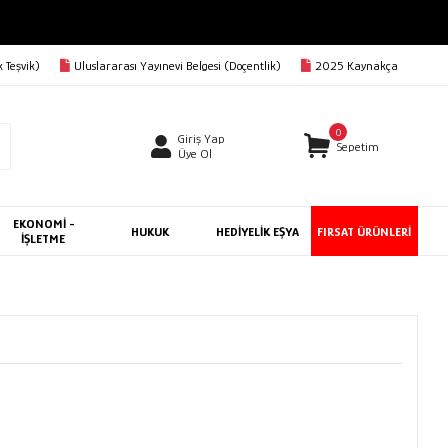
 Teşvik)
Uluslararası Yayınevi Belgesi (Doçentlik)
2025 Kaynakça
0
Giriş Yap
Sepetim
Üye Ol
EKONOMİ -
HUKUK
HEDİYELİK EŞYA
FIRSAT ÜRÜNLERİ
İŞLETME