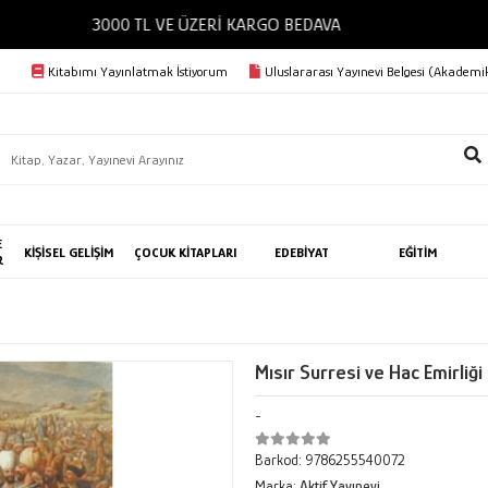
3000 TL VE ÜZERİ KARGO BEDAVA
Kitabımı Yayınlatmak İstiyorum
Uluslararası Yayınevi Belgesi (Akademik
E
KİŞİSEL GELİŞİM
ÇOCUK KİTAPLARI
EDEBİYAT
EĞİTİM
R
Mısır Surresi ve Hac Emirliği
-
Barkod:
9786255540072
Marka:
Aktif Yayınevi