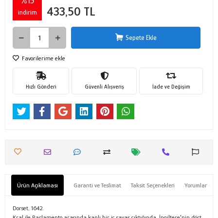
%15
433,50 TL
indirim
Sepete Ekle
Favorilerime ekle
Hızlı Gönderi
Güvenli Alışveriş
İade ve Değişim
Ürün Açıklaması
Garanti ve Teslimat
Taksit Seçenekleri
Yorumlar
Dorset, 1642.
Kral ile Parlamento arasında kanlı bir iç savaş çıktığında, İngiltere'nin dört