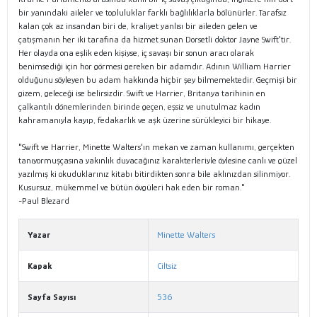
bir yanındaki aileler ve topluluklar farklı bağlılıklarla bölünürler. Tarafsız
kalan çok az insandan biri de, kraliyet yanlısı bir aileden gelen ve
çatışmanın her iki tarafına da hizmet sunan Dorsetli doktor Jayne Swift'tir.
Her olayda ona eşlik eden kişiyse, iç savaşı bir sonun aracı olarak
benimsediği için hor görmesi gereken bir adamdır. Adının William Harrier
olduğunu söyleyen bu adam hakkında hiçbir şey bilmemektedir. Geçmişi bir
gizem, geleceği ise belirsizdir. Swift ve Harrier, Britanya tarihinin en
çalkantılı dönemlerinden birinde geçen, eşsiz ve unutulmaz kadın
kahramanıyla kayıp, fedakarlık ve aşk üzerine sürükleyici bir hikaye.
"Swift ve Harrier, Minette Walters'ın mekan ve zaman kullanımı, gerçekten
tanıyormuşçasına yakınlık duyacağınız karakterleriyle öylesine canlı ve güzel
yazılmış ki okuduklarınız kitabı bitirdikten sonra bile aklınızdan silinmiyor.
Kusursuz, mükemmel ve bütün övgüleri hak eden bir roman."
-Paul Blezard
Yazar
Minette Walters
Kapak
Ciltsiz
Sayfa Sayısı
536