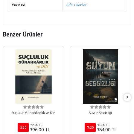
Yayınevi
Alfa Yayınları
Benzer Ürünler
Suçluluk Günahkarlık ve Din
Suyun Sessizliği
495,00 TL
480,00 TL
%20
%20
396,00 TL
384,00 TL