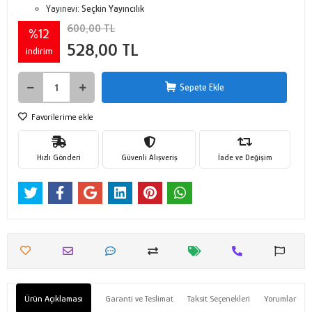
Yayınevi:
Seçkin Yayıncılık
600,00 TL
%12
528,00 TL
indirim
Sepete Ekle
Favorilerime ekle
Hızlı Gönderi
Güvenli Alışveriş
İade ve Değişim
Ürün Açıklaması
Garanti ve Teslimat
Taksit Seçenekleri
Yorumlar