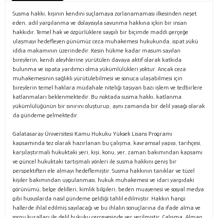
Susma hakkı, kişinin kendini suçlamaya zorlanamaması ilkesinden neşet
eden, adil yargılanma ve dolayısıyla savunma hakkına içkin bir insan
hakkıdır. Temel hak ve özgürlüklere saygılı bir biçimde maddi gerçeğe
ulaşmayı hedefleyen günümüz ceza muhakemesi hukukunda, ispat yükü
iddia makamının üzerindedir. Kesin hükme kadar masum sayılan
bireylerin, kendi aleyhlerine yürütülen davaya aktif olarak katkıda
bulunma ve ispata yardımcı olma yükümlülükleri yoktur. Ancak ceza
muhakemesinin sağlıklı yürütülebilmesi ve sonuca ulaşabilmesi için
bireylerin temel haklara müdahale niteliği taşıyan bazı işlem ve tedbirlere
katlanmaları beklenmektedir. Bu noktada susma hakkı, katlanma
yükümlülüğünün bir sınırını oluşturup, aynı zamanda bir delil yasağı olarak
da gündeme gelmektedir.
Galatasaray Üniversitesi Kamu Hukuku Yüksek Lisans Programı
kapsamında tez olarak hazırlanan bu çalışma, kavramsal yapısı, tarihçesi,
karşılaştırmalı hukuktaki yeri, kişi, konu, yer, zaman bakımından kapsamı
ve güncel hukuktaki tartışmalı yönleri ile susma hakkını geniş bir
perspektiften ele almayı hedeflemiştir. Susma hakkının tanıklar ve tüzel
kişiler bakımından uygulanması, hukuk muhakemesi ve idari yargıdaki
görünümü, belge delilleri, kimlik bilgileri, beden muayenesi ve sosyal medya
gibi hususlarda nasıl gündeme geldiği tahlil edilmiştir. Hakkın hangi
hallerde ihlal edilmiş sayılacağı ve bu ihlalin sonuçlarına da ifade alma ve
sorgu kuralları ile delil hukuku çerçevesinde yer verilmiştir. Çalışma, Alman