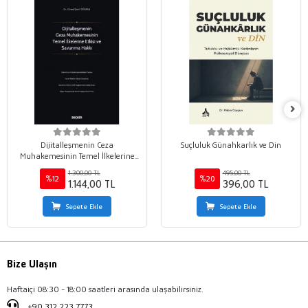
Dijitalleşmenin Ceza
Suçluluk Günahkarlık ve Din
Muhakemesinin Temel İlkelerine
Etkisi ve Savunma Hakkı
1.300,00 TL
495,00 TL
%12
%20
1.144,00 TL
396,00 TL
Sepete Ekle
Sepete Ekle
Bize Ulaşın
Haftaiçi 08:30 - 18:00 saatleri arasında ulaşabilirsiniz.
+90 312 223 7773