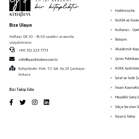
Hakkımızda
Gizlilik ve Güve
Bize Ulaşın
Kullanıcı - Üye
Haftaiçi 08:30 - 18:00 saatleri arasında
İletişim
ulaşabilirsiniz.
Akademik Kopy
+90 312 223 7773
Çerez Politika
info@gazikitabevi.com.tr
KVKK Aydınlat
Bahçelievler Mah. 53. Sok. No:29 Çankaya-
Ankara
İptal ve İade Ş
İnsan Kaynakl
Bizi Takip Edin
Mesafeli Satış 
Sıkça Sorulan 
Sipariş Takip
Havale Bildiri
Yayınevleri