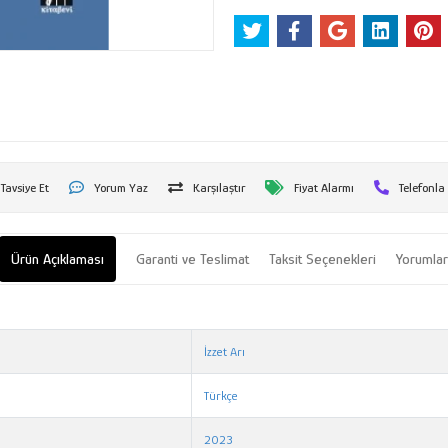
Tavsiye Et
Yorum Yaz
Karşılaştır
Fiyat Alarmı
Telefonla
Ürün Açıklaması
Garanti ve Teslimat
Taksit Seçenekleri
Yorumla
İzzet Arı
Türkçe
2023