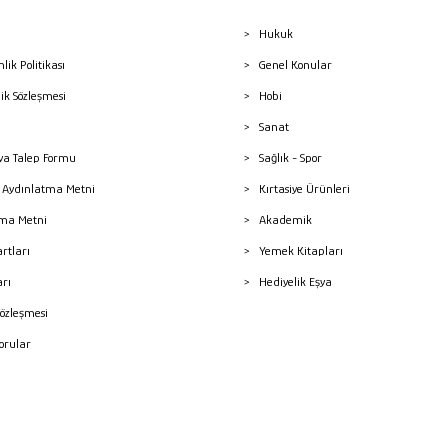
Hukuk
nlik Politikası
Genel Konular
lik Sözleşmesi
Hobi
Sanat
a Talep Formu
Sağlık - Spor
sı Aydınlatma Metni
Kırtasiye Ürünleri
ma Metni
Akademik
artları
Yemek Kitapları
arı
Hediyelik Eşya
Sözleşmesi
Sorular
mleri