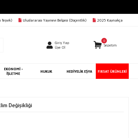
 Teşvik)
Uluslararası Yayınevi Belgesi (Doçentlik)
2025 Kaynakça
0
Giriş Yap
Sepetim
Üye Ol
EKONOMİ -
HUKUK
HEDİYELİK EŞYA
FIRSAT ÜRÜNLERİ
İŞLETME
lim Değişikliği