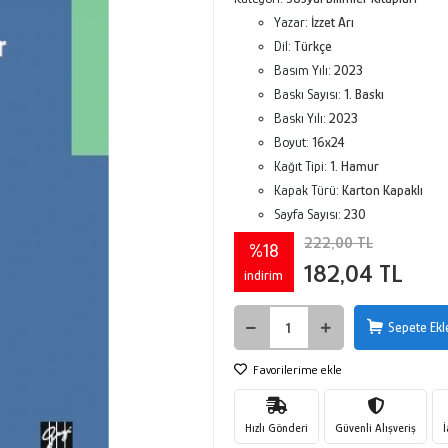
Yazar:
İzzet Arı
Dil:
Türkçe
Basım Yılı:
2023
Baskı Sayısı:
1. Baskı
Baskı Yılı:
2023
Boyut:
16x24
Kağıt Tipi:
1. Hamur
Kapak Türü:
Karton Kapaklı
Sayfa Sayısı:
230
222,00 TL
%18
182,04 TL
indirim
Sepete Ekl
Favorilerime ekle
Hızlı Gönderi
Güvenli Alışveriş