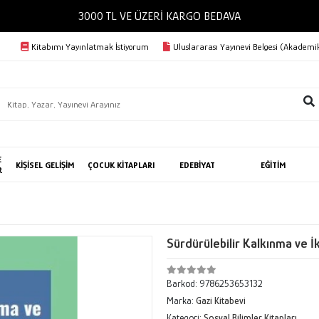
3000 TL VE ÜZERİ KARGO BEDAVA
Kitabımı Yayınlatmak İstiyorum
Uluslararası Yayınevi Belgesi (Akademik
E
KİŞİSEL GELİŞİM
ÇOCUK KİTAPLARI
EDEBİYAT
EĞİTİM
R
Sürdürülebilir Kalkınma ve İk
Barkod:
9786253653132
Marka:
Gazi Kitabevi
Kategori:
Sosyal Bilimler Kitapları