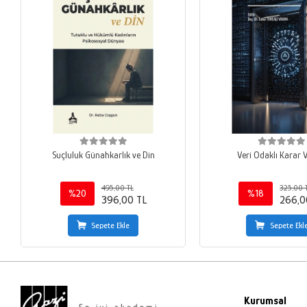
Suçluluk Günahkarlık ve Din
Veri Odaklı Karar
495,00 TL
325,00 
%20
%18
396,00 TL
266,0
Sepete Ekle
Sepete Ekl
Kurumsal