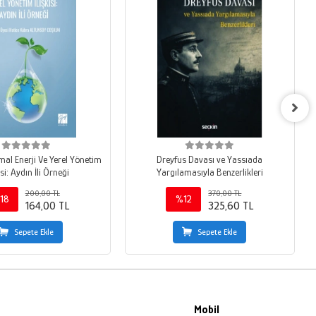
mal Enerji Ve Yerel Yönetim
Dreyfus Davası ve Yassıada
isi: Aydın İli Örneği
Yargılamasıyla Benzerlikleri
200,00 TL
370,00 TL
18
%12
164,00 TL
325,60 TL
Sepete Ekle
Sepete Ekle
Mobil