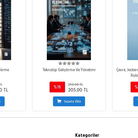
 Verme
Teknoloji Geliştirme Ve Yönetimi
Çevre, Jeoter
İlişk
TL
250,00 TL
%18
%
0 TL
205,00 TL
e
Sepete Ekle
Kategoriler