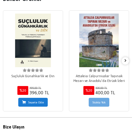
Suçluluk Günahkarlık ve Din
Attaleia Calpurniuslar Tapınak
Mezarı ve Anadolu’da Etrüsk İzleri
495,00 TL
500,00 TL
%20
%20
396,00 TL
400,00 TL
Sepete Ekle
Stokta Yok
Bize Ulaşın