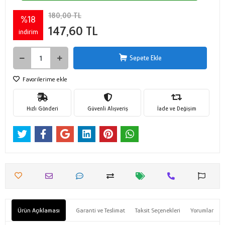
180,00 TL
%18
147,60 TL
indirim
Sepete Ekle
Favorilerime ekle
Hızlı Gönderi
Güvenli Alışveriş
İade ve Değişim
Ürün Açıklaması
Garanti ve Teslimat
Taksit Seçenekleri
Yorumlar