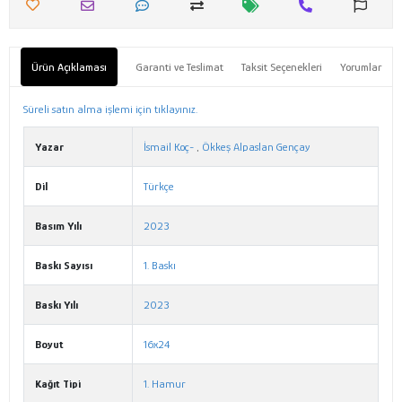
Ürün Açıklaması
Garanti ve Teslimat
Taksit Seçenekleri
Yorumlar
Süreli satın alma işlemi için tıklayınız.
Yazar
İsmail Koç-
,
Ökkeş Alpaslan Gençay
Dil
Türkçe
Basım Yılı
2023
Baskı Sayısı
1. Baskı
Baskı Yılı
2023
Boyut
16x24
Kağıt Tipi
1. Hamur