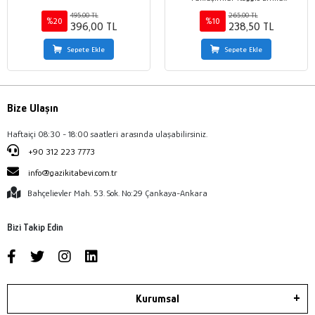
Yaklaşımı ve Proje Yaklaşımı
495,00 TL
265,00 TL
%20
%10
396,00 TL
238,50 TL
Sepete Ekle
Sepete Ekle
Bize Ulaşın
Haftaiçi 08:30 - 18:00 saatleri arasında ulaşabilirsiniz.
+90 312 223 7773
info@gazikitabevi.com.tr
Bahçelievler Mah. 53. Sok. No:29 Çankaya-Ankara
Bizi Takip Edin
Kurumsal