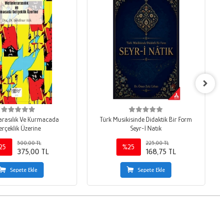
arasılık Ve Kurmacada
Türk Musikisinde Didaktik Bir Form
erçeklik Üzerine
Seyr-İ Natık
500,00 TL
225,00 TL
25
%25
375,00 TL
168,75 TL
Sepete Ekle
Sepete Ekle