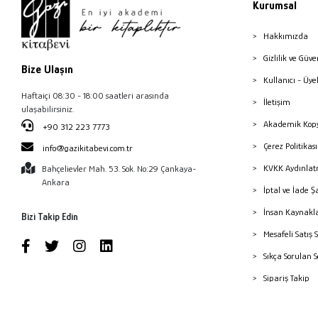
Kurumsal
Hakkımızda
Gizlilik ve Güve
Bize Ulaşın
Kullanıcı - Üye
Haftaiçi 08:30 - 18:00 saatleri arasında
İletişim
ulaşabilirsiniz.
Akademik Kopy
+90 312 223 7773
Çerez Politika
info@gazikitabevi.com.tr
KVKK Aydınlat
Bahçelievler Mah. 53. Sok. No:29 Çankaya-
Ankara
İptal ve İade Ş
İnsan Kaynakl
Bizi Takip Edin
Mesafeli Satış 
Sıkça Sorulan 
Sipariş Takip
Havale Bildiri