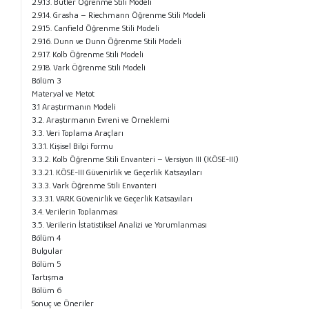
2.9.13. Butler Öğrenme Stili Modeli
2.9.14. Grasha – Riechmann Öğrenme Stili Modeli
2.9.15. Canfield Öğrenme Stili Modeli
2.9.16. Dunn ve Dunn Öğrenme Stili Modeli
2.9.17. Kolb Öğrenme Stili Modeli
2.9.18. Vark Öğrenme Stili Modeli
Bölüm 3
Materyal ve Metot
3.1 Araştırmanın Modeli
3.2. Araştırmanın Evreni ve Örneklemi
3.3. Veri Toplama Araçları
3.3.1. Kişisel Bilgi Formu
3.3.2. Kolb Öğrenme Stili Envanteri – Versiyon III (KÖSE-III)
3.3.2.1. KÖSE-III Güvenirlik ve Geçerlik Katsayıları
3.3.3. Vark Öğrenme Stili Envanteri
3.3.3.1. VARK Güvenirlik ve Geçerlik Katsayıları
3.4. Verilerin Toplanması
3.5. Verilerin İstatistiksel Analizi ve Yorumlanması
Bölüm 4
Bulgular
Bölüm 5
Tartışma
Bölüm 6
Sonuç ve Öneriler