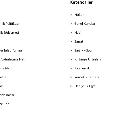
Kategoriler
Hukuk
nlik Politikası
Genel Konular
lik Sözleşmesi
Hobi
Sanat
a Talep Formu
Sağlık - Spor
sı Aydınlatma Metni
Kırtasiye Ürünleri
ma Metni
Akademik
artları
Yemek Kitapları
arı
Hediyelik Eşya
Sözleşmesi
Sorular
mleri