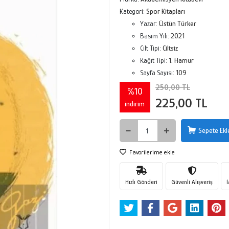
Kategori:
Spor Kitapları
Yazar:
Üstün Türker
Basım Yılı:
2021
Cilt Tipi:
Ciltsiz
Kağıt Tipi:
1. Hamur
Sayfa Sayısı:
109
250,00 TL
%10
225,00 TL
indirim
Sepete Ekl
Favorilerime ekle
Hızlı Gönderi
Güvenli Alışveriş