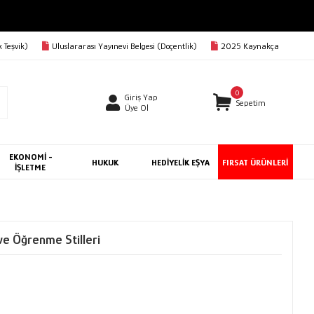
 Teşvik)
Uluslararası Yayınevi Belgesi (Doçentlik)
2025 Kaynakça
0
Giriş Yap
Sepetim
Üye Ol
EKONOMİ -
HUKUK
HEDİYELİK EŞYA
FIRSAT ÜRÜNLERİ
İŞLETME
ve Öğrenme Stilleri