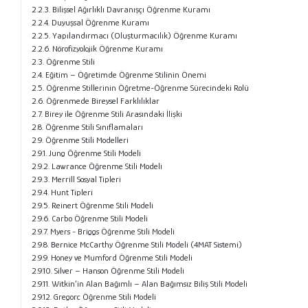
2.2.3. Bilişsel Ağırlıklı Davranışçı Öğrenme Kuramı
2.2.4. Duyuşsal Öğrenme Kuramı
2.2.5. Yapılandırmacı (Oluşturmacılık) Öğrenme Kuramı
2.2.6. Nörofizyolojik Öğrenme Kuramı
2.3. Öğrenme Stili
2.4. Eğitim – Öğretimde Öğrenme Stilinin Önemi
2.5. Öğrenme Stillerinin Öğretme-Öğrenme Sürecindeki Rolü
2.6. Öğrenmede Bireysel Farklılıklar
2.7. Birey ile Öğrenme Stili Arasındaki İlişki
2.8. Öğrenme Stili Sınıflamaları
2.9. Öğrenme Stili Modelleri
2.9.1. Jung Öğrenme Stili Modeli
2.9.2. Lawrance Öğrenme Stili Modeli
2.9.3. Merrill Sosyal Tipleri
2.9.4. Hunt Tipleri
2.9.5. Reinert Öğrenme Stili Modeli
2.9.6. Carbo Öğrenme Stili Modeli
2.9.7. Myers - Briggs Öğrenme Stili Modeli
2.9.8. Bernice McCarthy Öğrenme Stili Modeli (4MAT Sistemi)
2.9.9. Honey ve Mumford Öğrenme Stili Modeli
2.9.10. Silver – Hanson Öğrenme Stili Modeli
2.9.11. Witkin’in Alan Bağımlı – Alan Bağımsız Biliş Stili Modeli
2.9.12. Gregorc Öğrenme Stili Modeli