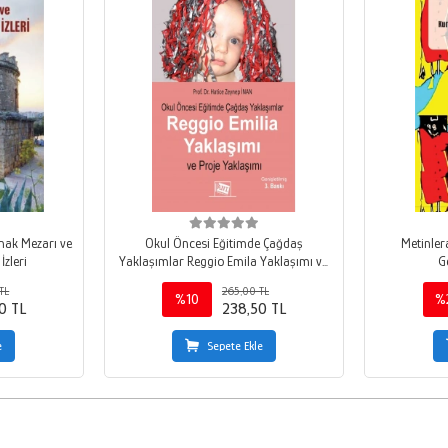
ınak Mezarı ve
Okul Öncesi Eğitimde Çağdaş
Metinler
İzleri
Yaklaşımlar Reggio Emila Yaklaşımı ve
G
Proje Yaklaşımı
TL
265,00 TL
%10
%
0 TL
238,50 TL
e
Sepete Ekle