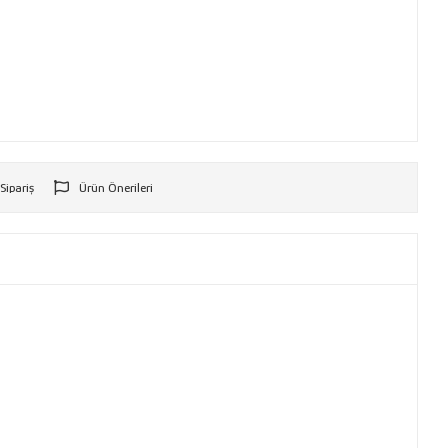
 Sipariş
Ürün Önerileri
r