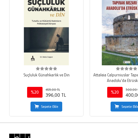
Suçluluk Günahkarlık ve Din
Attaleia Calpurniuslar Tap
Anadolu’da Etrüsk 
495,00 TL
500,00 
%20
%20
396,00 TL
400,0
Sepete Ekle
Sepete Ekl