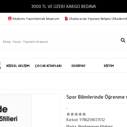
3000 TL VE ÜZERİ KARGO BEDAVA
Kitabımı Yayınlatmak İstiyorum
Uluslararası Yayınevi Belgesi (Akademik
E
KİŞİSEL GELİŞİM
ÇOCUK KİTAPLARI
EDEBİYAT
EĞİTİM
R
Spor Bilimlerinde Öğrenme 
-
Barkod:
9786258037012
Marka:
Akademisyen Kitabevi