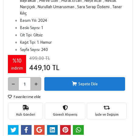
Bayraktar
,
Merve Özer
,
Murat Ercan
,
Neşe Acar
,
Nevzat
Narçiçek
,
Nurullah Umarusman
,
Sara Serap Özdemi
,
Taner
Kılıç
Basım Yılı:
2024
Baskı Sayısı:
1
Cilt Tipi:
Ciltsiz
Kağıt Tipi:
1. Hamur
Sayfa Sayısı:
240
499,00 TL
%10
449,10 TL
indirim
Sepete Ekle
Favorilerime ekle
Hızlı Gönderi
Güvenli Alışveriş
İade ve Değişim