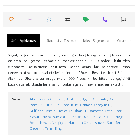
Ürün Açıklaması
Garanti ve Teslimat
Taksit Seçenekleri
Yorumlar
Sosyal, beşeri ve idari bilimler, insanlığın karşılaştığı karmaşık sorunları
anlama ve çözme çabasının merkezindedir. Bu alanlar, kültürden
ekonomiye, psikolojiden politikaya kadar geniş bir yelpazede insan
deneyimini ve toplumsal etkileşimi inceler. "Sosyal, Beşeri ve İdari Bilimler
Alanında Uluslararası Araştırmalar XXXI" başlıklı bu kitap, bu çeşitliliği
kucaklayarak, disiplinler arası bir bakış açısı sunmayı amaçlamaktadır.
Yazar
Abdurrazak Gültekin
,
Ali Apalı
,
Aygen Çakmak
,
Didar
Pamuk
,
Elif Bulut
,
Erdal Kılıç
,
Gökhan Karayünlü
,
Gülfidan Demir
,
Hatice Çalışkan
,
Hüsamettin Çetin
,
Iraz
Yaşar
,
Merve Bayraktar
,
Merve Özer
,
Murat Ercan
,
Neşe
Acar
,
Nevzat Narçiçek
,
Nurullah Umarusman
,
Sara Serap
Özdemi
,
Taner Kılıç