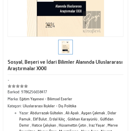
Sosyal, Beşeri ve İdari Bilimler Alanında Uluslararası
Araştırmalar XXXI
-
Barkod:
9786256658417
Marka:
Eğitim Yayınevi - Bilimsel Eserler
Kategori:
Uluslararası İlişkiler - Dış Politika
Yazar:
Abdurrazak Gültekin
,
Ali Apalı
,
Aygen Çakmak
,
Didar
Pamuk
,
Elif Bulut
,
Erdal Kılıç
,
Gökhan Karayünlü
,
Gülfidan
Demir
,
Hatice Çalışkan
,
Hüsamettin Çetin
,
Iraz Yaşar
,
Merve