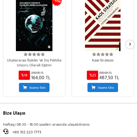
Uluslararası İlişkiler Ve Dış Politika
Kaos Stratejisi
Unsuru Olarak Eğitim
200,00 TL
650,00 TL
%18
%25
164,00 TL
487,50 TL
Sepete Ekle
Sepete Ekle
Bize Ulaşın
Haftaiçi 08:30 - 18:00 saatleri arasında ulaşabilirsiniz.
+90 312 223 7773