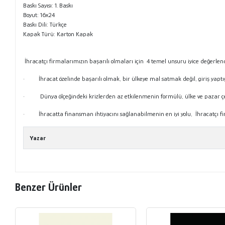
Baskı Sayısı: 1. Baskı
Boyut: 16x24
Baskı Dili: Türkçe
Kapak Türü: Karton Kapak
İhracatçı firmalarımızın başarılı olmaları için 4 temel unsuru iyice değerle
· İhracat özelinde başarılı olmak, bir ülkeye mal satmak değil, giriş yaptığı
· Dünya ölçeğindeki krizlerden az etkilenmenin formülü, ülke ve pazar çeşit
· İhracatta finansman ihtiyacını sağlanabilmenin en iyi yolu, İhracatçı firma
Yazar
Benzer Ürünler