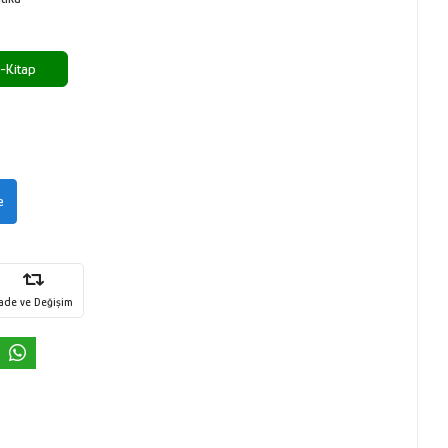
-Kitap
e
İade ve Değişim