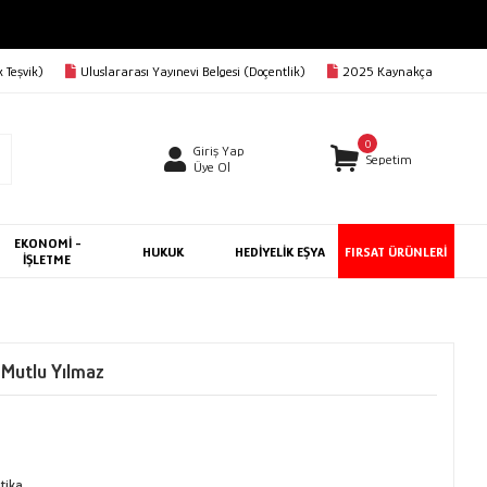
 Teşvik)
Uluslararası Yayınevi Belgesi (Doçentlik)
2025 Kaynakça
0
Giriş Yap
Sepetim
Üye Ol
EKONOMİ -
HUKUK
HEDİYELİK EŞYA
FIRSAT ÜRÜNLERİ
İŞLETME
 Mutlu Yılmaz
itika