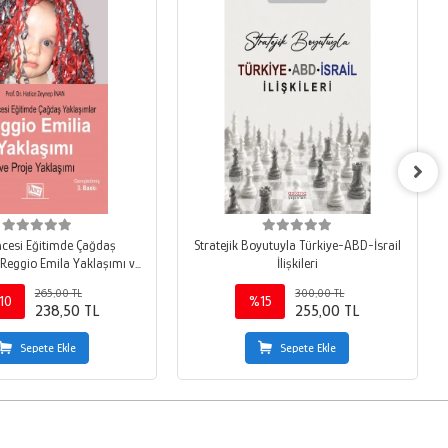
cesi Eğitimde Çağdaş
Stratejik Boyutuyla Türkiye-ABD-İsrail
Reggio Emila Yaklaşımı ve
İlişkileri
Proje Yaklaşımı
265,00 TL
300,00 TL
10
%15
238,50 TL
255,00 TL
Sepete Ekle
Sepete Ekle