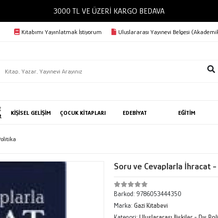
3000 TL VE ÜZERİ KARGO BEDAVA
Kitabımı Yayınlatmak İstiyorum
Uluslararası Yayınevi Belgesi (Akademik
E
KİŞİSEL GELİŞİM
ÇOCUK KİTAPLARI
EDEBİYAT
EĞİTİM
R
Politika
Soru ve Cevaplarla İhracat -
Barkod:
9786053444350
Marka:
Gazi Kitabevi
Kategori:
Uluslararası İlişkiler - Dış Pol