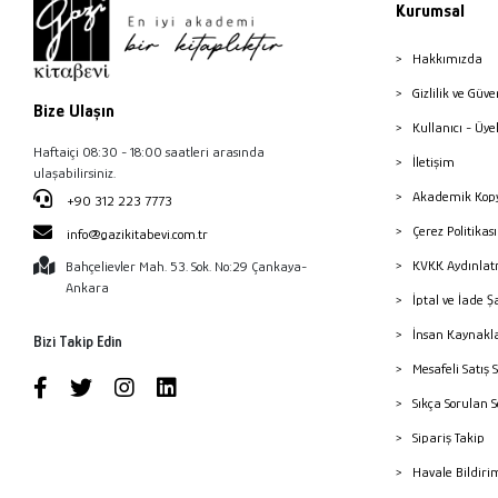
Kurumsal
Hakkımızda
Gizlilik ve Güve
Bize Ulaşın
Kullanıcı - Üye
Haftaiçi 08:30 - 18:00 saatleri arasında
İletişim
ulaşabilirsiniz.
Akademik Kopy
+90 312 223 7773
Çerez Politika
info@gazikitabevi.com.tr
KVKK Aydınlat
Bahçelievler Mah. 53. Sok. No:29 Çankaya-
Ankara
İptal ve İade Ş
İnsan Kaynakl
Bizi Takip Edin
Mesafeli Satış 
Sıkça Sorulan 
Sipariş Takip
Havale Bildiri