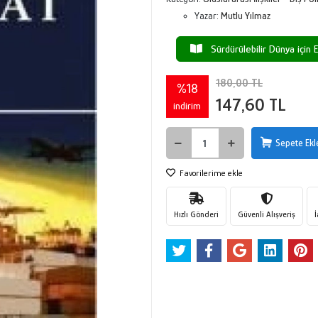
Yazar:
Mutlu Yılmaz
Sürdürülebilir Dünya için E
180,00 TL
%18
147,60 TL
indirim
Sepete Ekl
Favorilerime ekle
Hızlı Gönderi
Güvenli Alışveriş