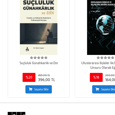
Suçluluk Günahkarlık ve Din
Uluslararası İlişkiler Ve 
Unsuru Olarak Eğ
495,00 TL
200,00
%20
%18
396,00 TL
164,0
Sepete Ekle
Sepete Ekl