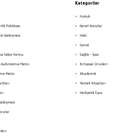
Kategoriler
Hukuk
nlik Politikası
Genel Konular
lik Sözleşmesi
Hobi
Sanat
a Talep Formu
Sağlık - Spor
sı Aydınlatma Metni
Kırtasiye Ürünleri
ma Metni
Akademik
artları
Yemek Kitapları
arı
Hediyelik Eşya
Sözleşmesi
Sorular
mleri