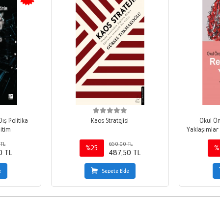
Dış Politika
Kaos Stratejisi
Okul Ön
itim
Yaklaşımlar 
 TL
650,00 TL
%25
%
0 TL
487,50 TL
e
Sepete Ekle