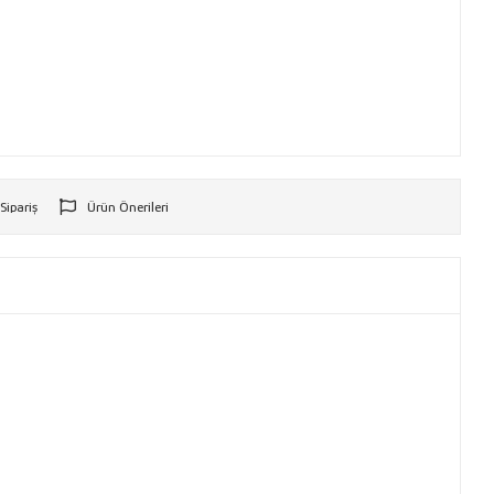
 Sipariş
Ürün Önerileri
r