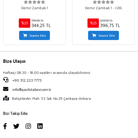
Demir Zambak 1
Demir Zambak 1 - Ciltli
459,00 TL
529,00 TL
%25
%25
344,25 TL
396,75 TL
Sepete Ekle
Sepete Ekle
Bize Ulaşın
Haftaiçi 08:30 - 18:00 saatleri arasında ulaşabilirsiniz.
+90 312 223 7773
info@gazikitabevi.com.tr
Bahçelievler Mah. 53. Sok. No:29 Çankaya-Ankara
Bizi Takip Edin