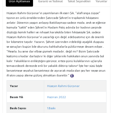
Ürün Açıklaması
Garanti ve Teslimat
Taksit Seçenekleri
Yorumlar
Hüseyin Rahmi Gürpınar’ın yayımlanan ilk eseri Şık, “alafranga züppe”
tipinin en ünlü örneklerinden Şatırzade Şöhret’in trajikomik hikâyesini
anlatır. Dönemin yaygın anlayışı Batılılaşmayı sadece moda, zevk ve eğlence
kısmıyla “taklit” eden Şöhret’in Madam Potiş adında bir kadının peşinde
düştüğü komik halleri ve nihayet karakolda biten hikâyesiyle Şık, sadece
Hüseyin Rahmi Gürpınar’ın yazarlığı için değil, edebiyatımız için de önemli
bir kilometre taşıdır. Yazarın, Şöhret üzerinden irdelediği aşağılık duygusu
ve sonuçları bugün bile okurunu kahkahalarla güldürmeye devam ediyor…
“Mesela, bu sene dar elbise giymek modadır, değil mi? Bizim Şatırzade
kostümü o kadar darlaştırır ki diğer şıklarınki hakikaten onun yanında bol
kalır. Yakalıkların enlileştiğini görünce, ertesi günü kulaklarının uçlarıyla
temas edecek derecede enli bir yakalık diktirip takınır! İşte her süsü böyle
benzetmeye veyahut benzetmeyi de aşırarak moda olan şey her neyse onun
ifratını yapıp âleme gülünç olmaktan ibarettir.”
Tanıtım Metni
Yazar
Hüseyin Rahmi Gürpınar
Basım Yılı
Haziran 2022
Baskı Sayısı
1.Baskı