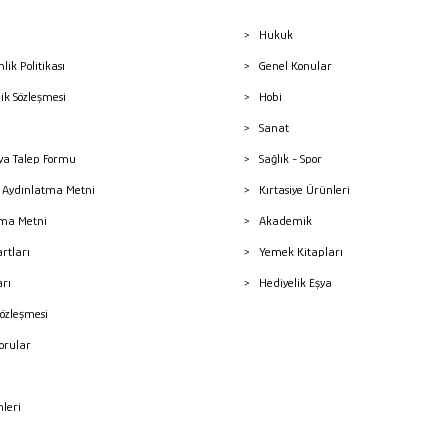
Hukuk
nlik Politikası
Genel Konular
lik Sözleşmesi
Hobi
Sanat
a Talep Formu
Sağlık - Spor
sı Aydınlatma Metni
Kırtasiye Ürünleri
ma Metni
Akademik
artları
Yemek Kitapları
arı
Hediyelik Eşya
Sözleşmesi
Sorular
mleri