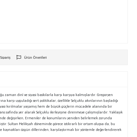
 Sipariş
Ürün Önerileri
r
aman dinî ve siyasi baskılarla karşı karşıya kalmışlardır. Gregoryen
a karşı uyguladığı sert politikalar, özellikle Selçuklu akınlarının başladığı
siyasi kırılmalar yaşamış hem de büyük güçlerin mücadele alanında bir
ns safında yer alarak Selçuklu ilerleyişine direnmeye çalışmışlardır. Yaklaşık
çimde değişirken, Ermeniler de konumlarını yeniden belirlemek zorunda
miştir. Sultan Melikşah döneminde görece istikrarlı bir ortam oluşsa da, bu
kaynakları özgün dillerinden, karşılaştırmalı bir yöntemle değerlendirerek