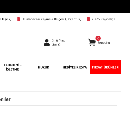
 Teşvik)
Uluslararası Yayınevi Belgesi (Doçentlik)
2025 Kaynakça
0
Giriş Yap
Sepetim
Üye Ol
EKONOMİ -
HUKUK
HEDİYELİK EŞYA
FIRSAT ÜRÜNLERİ
İŞLETME
niler