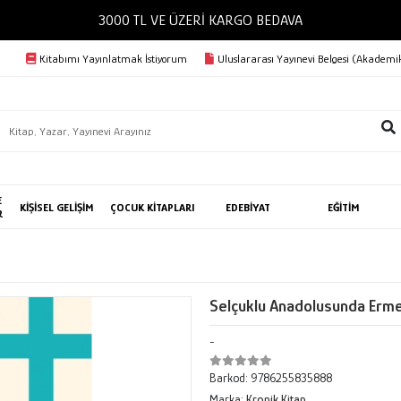
3000 TL VE ÜZERİ KARGO BEDAVA
Kitabımı Yayınlatmak İstiyorum
Uluslararası Yayınevi Belgesi (Akademik
E
KİŞİSEL GELİŞİM
ÇOCUK KİTAPLARI
EDEBİYAT
EĞİTİM
R
Selçuklu Anadolusunda Erme
-
Barkod:
9786255835888
Marka:
Kronik Kitap