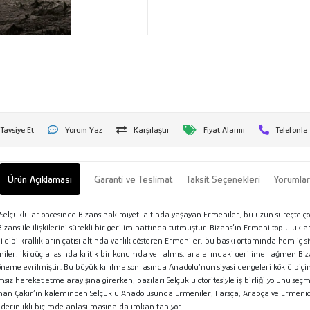
Tavsiye Et
Yorum Yaz
Karşılaştır
Fiyat Alarmı
Telefonla
Ürün Açıklaması
Garanti ve Teslimat
Taksit Seçenekleri
Yorumla
lular öncesinde Bizans hâkimiyeti altında yaşayan Ermeniler, bu uzun süreçte çoğu z
ns ile ilişkilerini sürekli bir gerilim hattında tutmuştur. Bizans’ın Ermeni toplulukların
bi krallıkların çatısı altında varlık gösteren Ermeniler, bu baskı ortamında hem iç 
iler, iki güç arasında kritik bir konumda yer almış, aralarındaki gerilime rağmen Biza
neme evrilmiştir. Bu büyük kırılma sonrasında Anadolu’nun siyasi dengeleri köklü bi
ız hareket etme arayışına girerken, bazıları Selçuklu otoritesiyle iş birliği yolunu seç
an Çakır’ın kaleminden Selçuklu Anadolusunda Ermeniler, Farsça, Arapça ve Ermenice 
 derinlikli biçimde anlaşılmasına da imkân tanıyor.