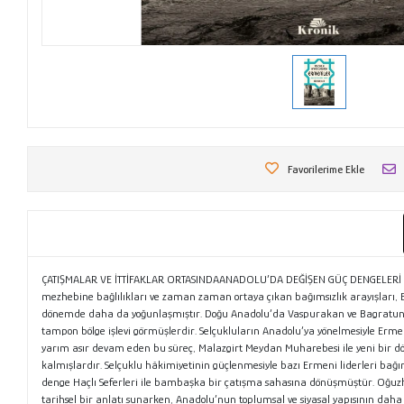
Favorilerime Ekle
ÇATIŞMALAR VE İTTİFAKLAR ORTASINDAANADOLU’DA DEĞİŞEN GÜÇ DENGELERİ Selçuk
mezhebine bağlılıkları ve zaman zaman ortaya çıkan bağımsızlık arayışları, Biza
dönemde daha da yoğunlaşmıştır. Doğu Anadolu’da Vaspurakan ve Bagratuni gi
tampon bölge işlevi görmüşlerdir. Selçukluların Anadolu’ya yönelmesiyle Ermen
yarım asır devam eden bu süreç, Malazgirt Meydan Muharebesi ile yeni bir dö
kalmışlardır. Selçuklu hâkimiyetinin güçlenmesiyle bazı Ermeni liderleri bağıms
denge Haçlı Seferleri ile bambaşka bir çatışma sahasına dönüşmüştür. Oğuzh
tarihsel bir anlatı sunarken, Anadolu’nun toplumsal ve siyasal yapısının daha