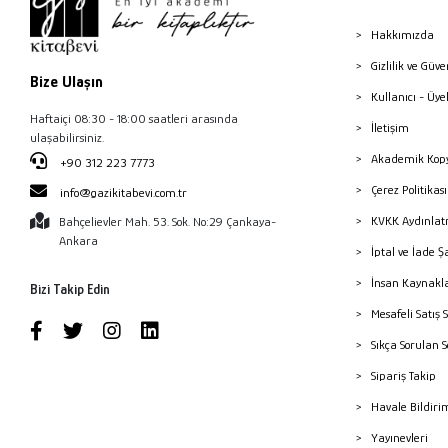
Hakkımızda
Gizlilik ve Güve
Bize Ulaşın
Kullanıcı - Üye
Haftaiçi 08:30 - 18:00 saatleri arasında
İletişim
ulaşabilirsiniz.
Akademik Kopy
+90 312 223 7773
Çerez Politika
info@gazikitabevi.com.tr
KVKK Aydınlat
Bahçelievler Mah. 53. Sok. No:29 Çankaya-
Ankara
İptal ve İade Ş
İnsan Kaynakl
Bizi Takip Edin
Mesafeli Satış 
Sıkça Sorulan 
Sipariş Takip
Havale Bildiri
Yayınevleri