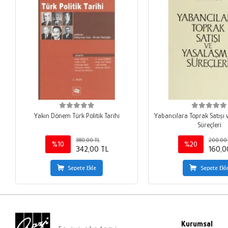
Yakın Dönem Türk Politik Tarihi
Yabancılara Toprak Satışı
Süreçleri
380,00 TL
200,00 
%10
%20
342,00 TL
160,0
Sepete Ekle
Sepete Ekl
Kurumsal