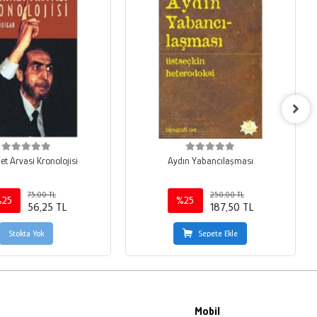
et Arvasi Kronolojisi
Aydın Yabancılaşması
75,00 TL
250,00 TL
%25
%25
56,25 TL
187,50 TL
Stokta Yok
Sepete Ekle
Mobil