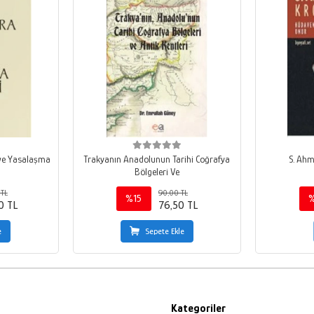
 ve Yasalaşma
Trakyanın Anadolunun Tarihi Coğrafya
S. Ahm
Bölgeleri Ve
TL
90,00 TL
%15
0 TL
76,50 TL
e
Sepete Ekle
Kategoriler