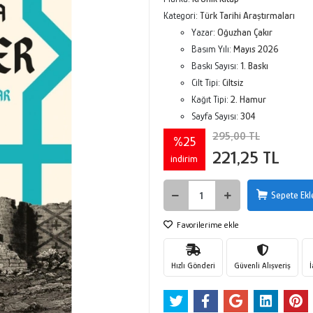
Kategori:
Türk Tarihi Araştırmaları
Yazar:
Oğuzhan Çakır
Basım Yılı:
Mayıs 2026
Baskı Sayısı:
1. Baskı
Cilt Tipi:
Ciltsiz
Kağıt Tipi:
2. Hamur
Sayfa Sayısı:
304
295,00 TL
%25
221,25 TL
indirim
Sepete Ekl
Favorilerime ekle
Hızlı Gönderi
Güvenli Alışveriş