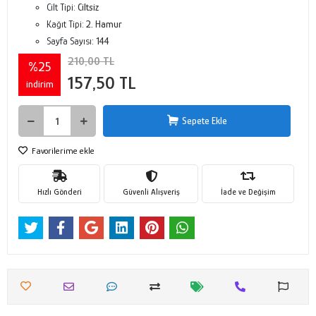
Cilt Tipi:
Ciltsiz
Kağıt Tipi:
2. Hamur
Sayfa Sayısı:
144
210,00 TL
%25
157,50 TL
indirim
Sepete Ekle
Favorilerime ekle
Hızlı Gönderi
Güvenli Alışveriş
İade ve Değişim