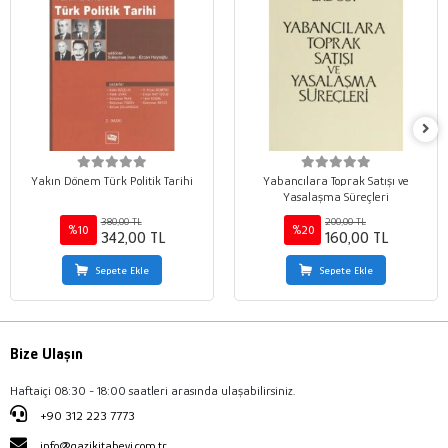
Yakın Dönem Türk Politik Tarihi
Yabancılara Toprak Satışı ve
Yasalaşma Süreçleri
380,00 TL
200,00 TL
%10
%20
342,00 TL
160,00 TL
Sepete Ekle
Sepete Ekle
Bize Ulaşın
Haftaiçi 08:30 - 18:00 saatleri arasında ulaşabilirsiniz.
+90 312 223 7773
info@gazikitabevi.com.tr