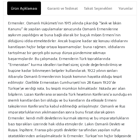
Ürün Açıklaması
Garanti ve Teslimat
Taksit Seçenekleri
Yorumlar
Ermeniler, Osmanlı Hükûmeti’nin 1915 yılında çıkardığı “Sevk ve İskân
Kanunu” ile yapılan uygulamalar sonucunda Osmanlı Ermenilerine
soykırım yapıldığını ve buna bağlı olarak bir buçuk milyon Ermeni’nin
öldüğünü iddia etmektedirler. Ancak bugüne kadar söz konusu iddialarını
kanıtlayan hiçbir belge ortaya koyamamışlar; buna rağmen, iddialarını
tartışılmaz bir gerçek gibi sunup dünya gündemine sokmayı
başarmışlardır. Bu çalışmada; Ermenilerin Türk topraklarında
“Ermenistan” kurma idealleri tarihsel süreç içinde değerlendirilmiş ve
bugüne kadar bilinmeyen belgeler kullanılarak, 1922 yılının sonları
itibarıyla Osmanlı Ermenilerinin büyük kısmının hayatta olduğu tespit
edilmiştir. Özellikle Ermenistan Cumhuriyeti’nin 28 Kasım 1920’de
Türkiye’ye verdiği nota, bu tespiti mümkün kılmaktadır. Notada yer alan
bilgilerin, Lozan Konferansı sırasında Türk heyetinin Konferans’a sunduğu en
önemli kanıtlardan biri olduğu ve bu kanıtların da etkisiyle Ermeni
taleplerinin Konferans’ta kabul edilmediği anlaşılmıştır. Osmanlı ve Rus
imparatorluklarının yıkılmasından sonra bunu fırsat olarak gören
Ermeniler, kendi millî devletlerini kurmak istemiş ve bu imparatorlukların
bazı toprakları üzerinde hak iddia etmişlerdir. Lakin Osmanlı Devleti ve
Rusya, İngiltere, Fransa gibi çeşitli devletler tarafından yapılan nüfus
istatistiklerinden anlaşılmaktadır ki Ermeniler, Türkiye’nin hiçbir bölgesinde