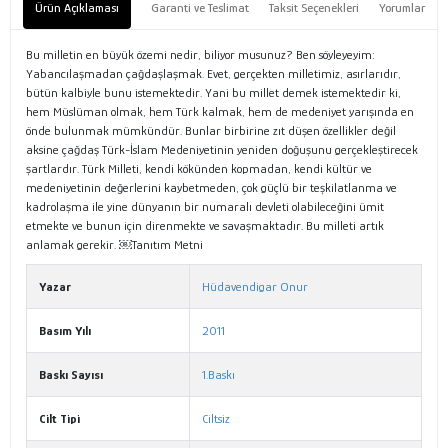
Ürün Açıklaması
Garanti ve Teslimat
Taksit Seçenekleri
Yorumlar
Bu milletin en büyük özemi nedir, biliyor musunuz? Ben söyleyeyim:
Yabancılaşmadan çağdaşlaşmak. Evet, gerçekten milletimiz, asırlarıdır,
bütün kalbiyle bunu istemektedir. Yani bu millet demek istemektedir ki,
hem Müslüman olmak, hem Türk kalmak, hem de medeniyet yarışında en
önde bulunmak mümkündür. Bunlar birbirine zıt düşen özellikler değil
aksine çağdaş Türk-İslam Medeniyetinin yeniden doğuşunu gerçekleştirecek
şartlardır. Türk Milleti, kendi kökünden kopmadan, kendi kültür ve
medeniyetinin değerlerini kaybetmeden, çok güçlü bir teşkilatlanma ve
kadrolaşma ile yine dünyanın bir numaralı devleti olabileceğini ümit
etmekte ve bunun için direnmekte ve savaşmaktadır. Bu milleti artık
anlamak gerekir. ￼Tanıtım Metni
Yazar
Hüdavendigar Onur
Basım Yılı
2011
Baskı Sayısı
1.Baskı
Cilt Tipi
Ciltsiz