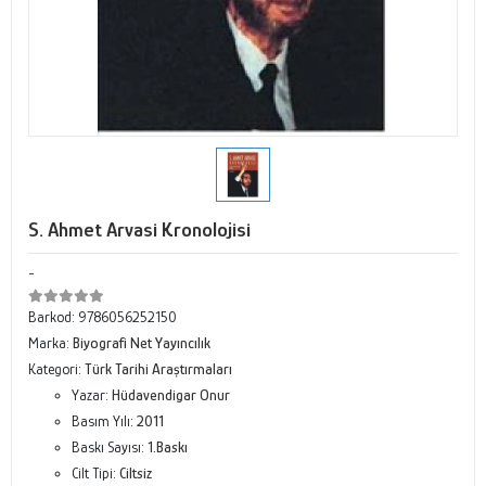
S. Ahmet Arvasi Kronolojisi
-
Barkod:
9786056252150
Marka:
Biyografi Net Yayıncılık
Kategori:
Türk Tarihi Araştırmaları
Yazar:
Hüdavendigar Onur
Basım Yılı:
2011
Baskı Sayısı:
1.Baskı
Cilt Tipi:
Ciltsiz