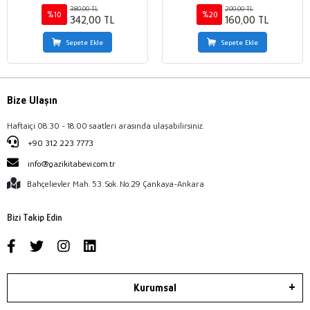
380,00 TL
200,00 TL
%10
%20
342,00 TL
160,00 TL
Sepete Ekle
Sepete Ekle
Bize Ulaşın
Haftaiçi 08:30 - 18:00 saatleri arasında ulaşabilirsiniz.
+90 312 223 7773
info@gazikitabevi.com.tr
Bahçelievler Mah. 53. Sok. No:29 Çankaya-Ankara
Bizi Takip Edin
Kurumsal