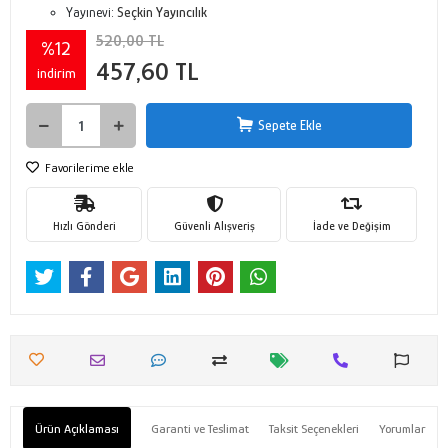
Yayınevi:
Seçkin Yayıncılık
520,00 TL
%12
457,60 TL
indirim
Sepete Ekle
Favorilerime ekle
Hızlı Gönderi
Güvenli Alışveriş
İade ve Değişim
Ürün Açıklaması
Garanti ve Teslimat
Taksit Seçenekleri
Yorumlar