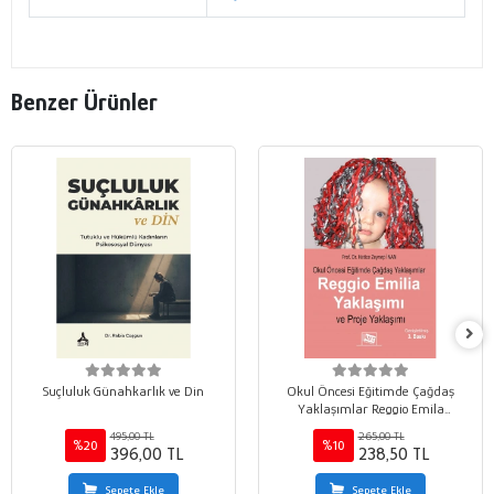
Benzer Ürünler
Suçluluk Günahkarlık ve Din
Okul Öncesi Eğitimde Çağdaş
Yaklaşımlar Reggio Emila
Yaklaşımı ve Proje Yaklaşımı
495,00 TL
265,00 TL
%20
%10
396,00 TL
238,50 TL
Sepete Ekle
Sepete Ekle