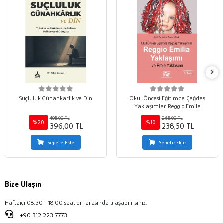
Suçluluk Günahkarlık ve Din
Okul Öncesi Eğitimde Çağdaş
Yaklaşımlar Reggio Emila
Yaklaşımı ve Proje Yaklaşımı
495,00 TL
265,00 TL
%20
%10
396,00 TL
238,50 TL
Sepete Ekle
Sepete Ekle
Bize Ulaşın
Haftaiçi 08:30 - 18:00 saatleri arasında ulaşabilirsiniz.
+90 312 223 7773