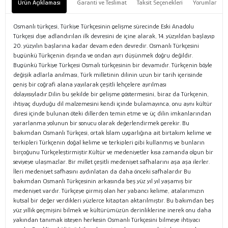
Ürün Açıklaması
Garanti ve Teslimat
Taksit Seçenekleri
Yorumlar
Osmanlı türkçesi, Türkiye Türkçesinin gelişme sürecinde Eski Anadolu
Türkçesi diye adlandırılan ilk devresini de içine alarak, 14. yüzyıldan başlayıp
20. yüzyılın başlarına kadar devam eden devredir. Osmanlı Türkçesini
bugünkü Türkçenin dışında ve ondan ayrı düşünmek doğru değildir.
Bugünkü Türkiye Türkçesi Osmalı türkçesinin bir devamıdır. Türkçenin böyle
değişik adlarla anılması, Türk milletinin dilinin uzun bir tarih içerisinde
geniş bir coğrafi alana yayılarak çeşitli lehçelere ayrılması
dolayısıyladır.Dilin bu şekilde bir gelişme göstermesini, biraz da Türkçenin,
ihtiyaç duyduğu dil malzemesini kendi içinde bulamayınca, onu aynı kültür
diresi içinde bulunan öteki dillerden temin etme ve üç dilin imkanlarından
yararlanma yolunun bir sonucu olarak değerlendirmek gerekir. Bu
bakımdan Osmanlı Türkçesi, ortak İslam uygarlığına ait birtakım kelime ve
terkipleri Türkçenin doğal kelime ve terkipleri gibi kullanmış ve bunların
birçoğunu Türkçeleştirmiştir.Kültür ve medeniyetler kısa zamanda olgun bir
seviyeye ulaşmazlar. Bir millet çeşitli medeniyet safhalarını aşa aşa ilerler.
İleri medeniyet safhasını aydınlatan da daha önceki safhalardır Bu
bakımdan Osmanlı Türkçesinin arkasında beş yüz yıl yıl yaşamış bir
medeniyet vardır. Türkçeye girmiş olan her yabancı kelime, atalarımızın
kutsal bir değer verdikleri yüzlerce kitaptan aktarılmıştır. Bu bakımdan beş
yüz yıllık geçmişini bilmek ve kültürümüzün derinliklerine inerek onu daha
yakından tanımak isteyen herkesin Osmanlı Türkçesini bilmeye ihtiyacı