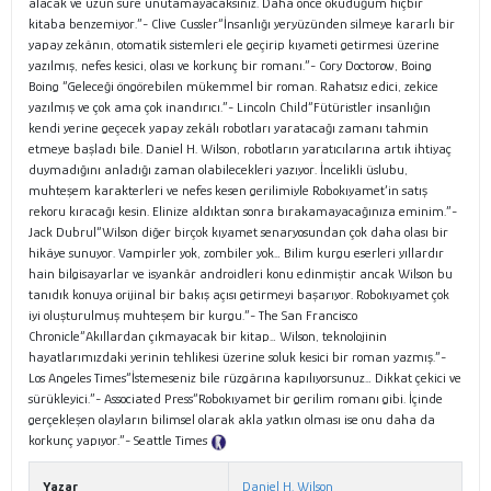
alacak ve uzun süre unutamayacaksınız. Daha önce okuduğum hiçbir
kitaba benzemiyor.”- Clive Cussler“İnsanlığı yeryüzünden silmeye kararlı bir
yapay zekânın, otomatik sistemleri ele geçirip kıyameti getirmesi üzerine
yazılmış, nefes kesici, olası ve korkunç bir romanı.”- Cory Doctorow, Boing
Boing “Geleceği öngörebilen mükemmel bir roman. Rahatsız edici, zekice
yazılmış ve çok ama çok inandırıcı.”- Lincoln Child“Fütüristler insanlığın
kendi yerine geçecek yapay zekâlı robotları yaratacağı zamanı tahmin
etmeye başladı bile. Daniel H. Wilson, robotların yaratıcılarına artık ihtiyaç
duymadığını anladığı zaman olabilecekleri yazıyor. İncelikli üslubu,
muhteşem karakterleri ve nefes kesen gerilimiyle Robokıyamet’in satış
rekoru kıracağı kesin. Elinize aldıktan sonra bırakamayacağınıza eminim.”-
Jack Dubrul“Wilson diğer birçok kıyamet senaryosundan çok daha olası bir
hikâye sunuyor. Vampirler yok, zombiler yok… Bilim kurgu eserleri yıllardır
hain bilgisayarlar ve isyankâr androidleri konu edinmiştir ancak Wilson bu
tanıdık konuya orijinal bir bakış açısı getirmeyi başarıyor. Robokıyamet çok
iyi oluşturulmuş muhteşem bir kurgu.”- The San Francisco
Chronicle“Akıllardan çıkmayacak bir kitap… Wilson, teknolojinin
hayatlarımızdaki yerinin tehlikesi üzerine soluk kesici bir roman yazmış.”-
Los Angeles Times“İstemeseniz bile rüzgârına kapılıyorsunuz… Dikkat çekici ve
sürükleyici.”- Associated Press“Robokıyamet bir gerilim romanı gibi. İçinde
gerçekleşen olayların bilimsel olarak akla yatkın olması ise onu daha da
korkunç yapıyor.”- Seattle Times
Tanıtım Metni
Yazar
Daniel H. Wilson