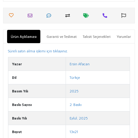
Ürün Açıklaması
Garanti ve Teslimat
Taksit Seçenekleri
Yorumlar
Süreli satın alma işlemi için tıklayınız.
Yazar
Ersin Afacan
Dil
Türkçe
Basım Yılı
2025
Baskı Sayısı
2. Baskı
Baskı Yılı
Eylül, 2025
Boyut
13x21