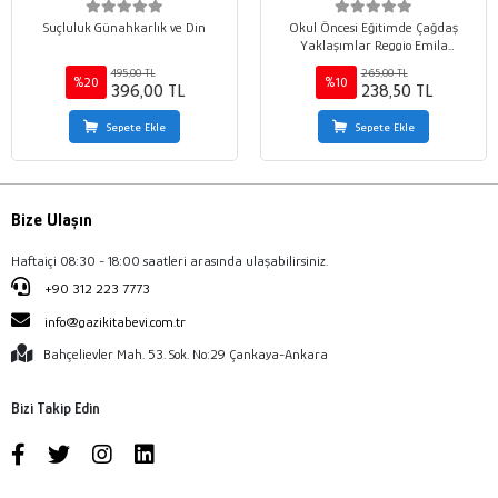
Suçluluk Günahkarlık ve Din
Okul Öncesi Eğitimde Çağdaş
Yaklaşımlar Reggio Emila
Yaklaşımı ve Proje Yaklaşımı
495,00 TL
265,00 TL
%20
%10
396,00 TL
238,50 TL
Sepete Ekle
Sepete Ekle
Bize Ulaşın
Haftaiçi 08:30 - 18:00 saatleri arasında ulaşabilirsiniz.
+90 312 223 7773
info@gazikitabevi.com.tr
Bahçelievler Mah. 53. Sok. No:29 Çankaya-Ankara
Bizi Takip Edin