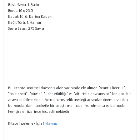
Baskı Sayısı: 1. Baskı
Boyut: 16 x 23,5
Kapak Türü: Karton Kapak
Kağıt Türü: 1. Hamur
Sayfa Sayısı: 275 Sayfa
Bu kitapta; örgütsel davranış alan yazınında ele alınan "otantik liderlik”,
"politik yeti”, "güven”, "lider etkililiği” ve "alturistik davranışlar” konuları bir
araya getirilmektedir. Ayrıca hemşirelik mesleği açısından önem arz eden
bu konulardan hareketle bir araştırma modeli kurulmakta ve bu model
hemşireler üzerinde test edilmektedir.
Kitabı İncelemek İçin
Tıklayınız