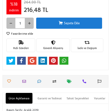
264,00 TL
%18
216,48 TL
indirim
Sepete Ekle
Favorilerime ekle
Hızlı Gönderi
Güvenli Alışveriş
İade ve Değişim
Ürün Açıklaması
Garanti ve Teslimat
Taksit Seçenekleri
Yorumlar
Basım Tarihi: Aralık 2019