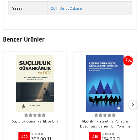
Yazar
Zülfi Umut Özkara
Benzer Ürünler
Suçluluk Günahkarlık ve Din
Algoritmik Yönetim: Yönetim
Düşüncesinde Yeni Bir Yönelim
495,00 TL
200,00 TL
%20
%18
396,00 TL
164,00 TL