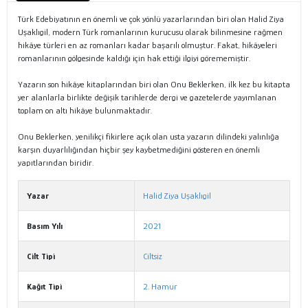
Türk Edebiyatının en önemli ve çok yönlü yazarlarından biri olan Halid Ziya
Uşaklıgil, modern Türk romanlarının kurucusu olarak bilinmesine rağmen
hikâye türleri en az romanları kadar başarılı olmuştur. Fakat, hikâyeleri
romanlarının gölgesinde kaldığı için hak ettiği ilgiyi görememiştir.
Yazarın son hikâye kitaplarından biri olan Onu Beklerken, ilk kez bu kitapta
yer alanlarla birlikte değişik tarihlerde dergi ve gazetelerde yayımlanan
toplam on altı hikâye bulunmaktadır.
Onu Beklerken, yenilikçi fikirlere açık olan usta yazarın dilindeki yalınlığa
karşın duyarlılığından hiçbir şey kaybetmediğini gösteren en önemli
yapıtlarından biridir.
Yazar
Halid Ziya Uşaklıgil
Basım Yılı
2021
Cilt Tipi
Ciltsiz
Kağıt Tipi
2. Hamur