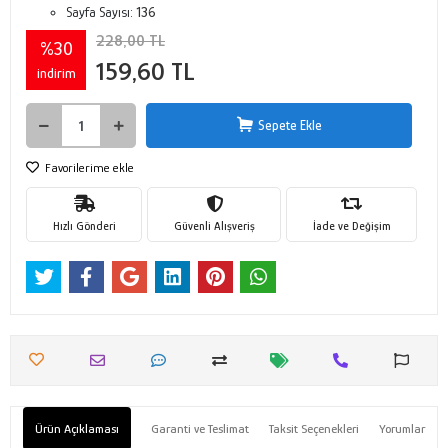
Sayfa Sayısı:
136
228,00 TL
%30
159,60 TL
indirim
Sepete Ekle
Favorilerime ekle
Hızlı Gönderi
Güvenli Alışveriş
İade ve Değişim
Ürün Açıklaması
Garanti ve Teslimat
Taksit Seçenekleri
Yorumlar