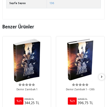
Sayfa Sayısı
136
Benzer Ürünler
Demir Zambak 1
Demir Zambak 1 - Ciltli
459,00 TL
529,00 TL
%25
%25
344,25 TL
396,75 TL