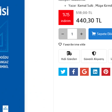
Yazar:
Kemal Sulti
,
Müge Kirmik
518,00 TL
%15
440,30 TL
indirim
Sepete Ekl
Favorilerime ekle
Hızlı Gönderi
Güvenli Alışveriş