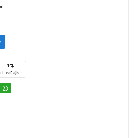
il
e
İade ve Değişim