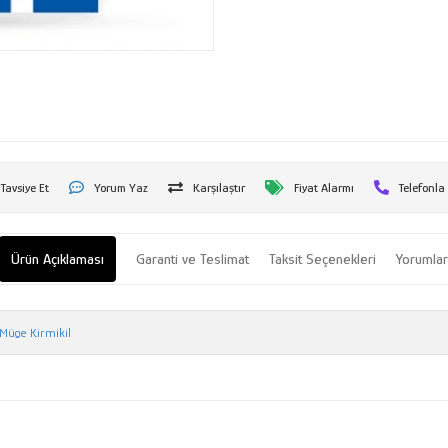
Tavsiye Et
Yorum Yaz
Karşılaştır
Fiyat Alarmı
Telefonla
Ürün Açıklaması
Garanti ve Teslimat
Taksit Seçenekleri
Yorumla
Müge Kirmikil