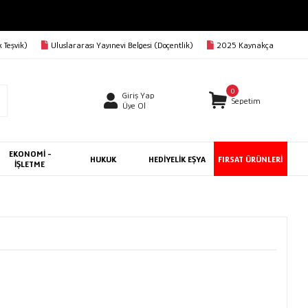
AVA
 Teşvik)
Uluslararası Yayınevi Belgesi (Doçentlik)
2025 Kaynakça
0
Giriş Yap
Sepetim
Üye Ol
EKONOMİ -
HUKUK
HEDİYELİK EŞYA
FIRSAT ÜRÜNLERİ
İŞLETME