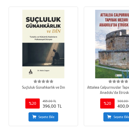
Suçluluk Günahkarlık ve Din
Attaleia Calpurniuslar Tap
Anadolu’da Etrüsk 
495,00 TL
500,00 
%20
%20
396,00 TL
400,0
Sepete Ekle
Sepete Ekl