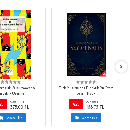
arasılık Ve Kurmacada
Türk Musikisinde Didaktik Bir Form
erçeklik Üzerine
Seyr-İ Natık
500,00 TL
225,00 TL
25
%25
375,00 TL
168,75 TL
Sepete Ekle
Sepete Ekle