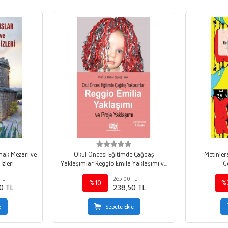
ınak Mezarı ve
Okul Öncesi Eğitimde Çağdaş
Metinler
İzleri
Yaklaşımlar Reggio Emila Yaklaşımı ve
G
Proje Yaklaşımı
TL
265,00 TL
%10
%
0 TL
238,50 TL
e
Sepete Ekle