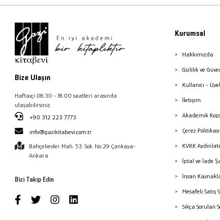
Kurumsal
Hakkımızda
Gizlilik ve Güve
Bize Ulaşın
Kullanıcı - Üye
Haftaiçi 08:30 - 18:00 saatleri arasında
İletişim
ulaşabilirsiniz.
Akademik Kopy
+90 312 223 7773
Çerez Politika
info@gazikitabevi.com.tr
KVKK Aydınlat
Bahçelievler Mah. 53. Sok. No:29 Çankaya-
Ankara
İptal ve İade Ş
İnsan Kaynakl
Bizi Takip Edin
Mesafeli Satış 
Sıkça Sorulan 