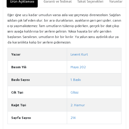
Ürün Açıklaması
Garanti ve Teslimat
Taksit Seçenekleri
Yorumlar
Eğer iğne ucu kadar umudun varsa asla vaz geçmeyip direneceksin. Sağdan
soldan çok laf eden olur; bir ara duraklarsın, ayakların geri geri gider, canın
o işi yapmakistemez. Tam umutların tükenip giderken, gerçek bir dost çıkıp
seni ayağa kaldırırsa bir yerlere gelirsin. Yoksa hayata bir sıfır geriden
başlarsın. Sarsılırsın, umutların bir bir kırılır. Ya yolun sonu aydınlık olur ya
da karanlıkta kalıp bir yerlere gidemezsin.
Yazar
Levent Kurt
Basım Yılı
Mayıs 202
Baskı Sayısı
1. Baskı
Cilt Tipi
Ciltsiz
Kağıt Tipi
2. Hamur
Sayfa Sayısı
214