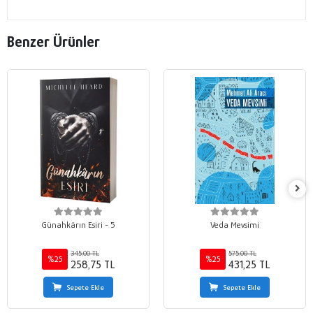
Benzer Ürünler
Günahkârın Esiri - 5
Veda Mevsimi
345,00 TL
575,00 TL
%25
%25
258,75 TL
431,25 TL
Sepete Ekle
Sepete Ekle