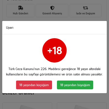
Hızlı Gönderi
Güvenli Alışveriş
İade ve Değişim
Uyarı
+18
Ürün Açıklaması
Garanti ve Teslimat
Taksit Seçenekleri
Yorumlar
Türk Ceza Kanunu'nun 226. Maddesi gereğince 18 yaşın altındaki
Ürün Özellikleri:
En:
350 mm
, Boy:
450 mm
, Yükseklik:
2 mm
kullanıcıların bu sayfayı görüntülemesi ve ürün satın alması yasaktır.
18 yaşından küçüğüm
18 yaşından büyüğüm
Benzer Ürünler