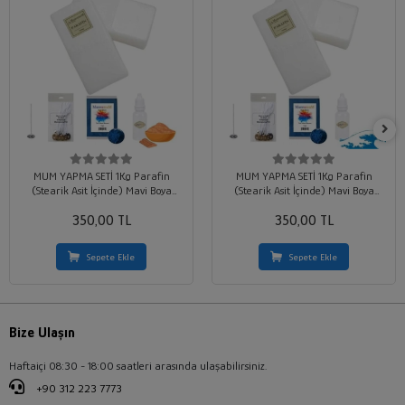
MUM YAPMA SETİ 1Kg Parafin
MUM YAPMA SETİ 1Kg Parafin
(Stearik Asit İçinde) Mavi Boya
(Stearik Asit İçinde) Mavi Boya
Sandal Ağcı Kokusu 10 Adet Hazır
Okyanus Kokusu 10 Adet Hazır Fitil
350,00 TL
Fitil
350,00 TL
Sepete Ekle
Sepete Ekle
Bize Ulaşın
Haftaiçi 08:30 - 18:00 saatleri arasında ulaşabilirsiniz.
+90 312 223 7773