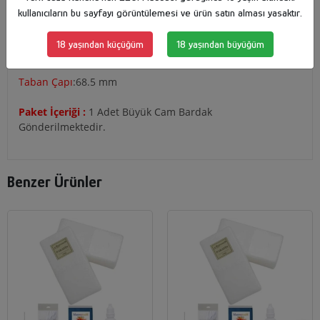
kullanıcıların bu sayfayı görüntülemesi ve ürün satın alması yasaktır.
Yükseklik:
88 mm
18 yaşından küçüğüm
18 yaşından büyüğüm
Ağız Çapı:
73.5 mm
Taban Çapı
:68.5 mm
Paket İçeriği :
1 Adet Büyük Cam Bardak
Gönderilmektedir.
Benzer Ürünler