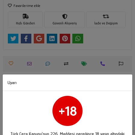
Favorilerime ekle
Hızlı Gönderi
Güvenli Alışveriş
İade ve Değişim
Uyarı
Ürün Açıklaması
Garanti ve Teslimat
Taksit Seçenekleri
Yorumlar
Mavi Transparan Cam Bardak Mumluk -
Doluma Uygun 405
+18
Ölçüler :
Hacim:
250 cc
Türk Ceza Kanunu'nun 226. Maddesi gereğince 18 yaşın altındaki