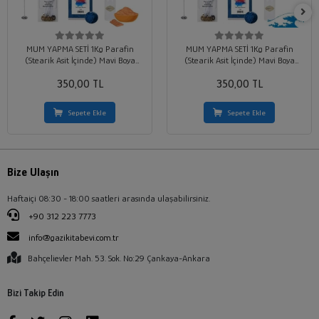
MUM YAPMA SETİ 1Kg Parafin
MUM YAPMA SETİ 1Kg Parafin
(Stearik Asit İçinde) Mavi Boya
(Stearik Asit İçinde) Mavi Boya
Sandal Ağcı Kokusu 10 Adet Hazır
Okyanus Kokusu 10 Adet Hazır Fitil
350,00 TL
Fitil
350,00 TL
Sepete Ekle
Sepete Ekle
Bize Ulaşın
Haftaiçi 08:30 - 18:00 saatleri arasında ulaşabilirsiniz.
+90 312 223 7773
info@gazikitabevi.com.tr
Bahçelievler Mah. 53. Sok. No:29 Çankaya-Ankara
Bizi Takip Edin