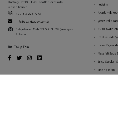
Haftaiçi 08:30 - 18:00 saatleri arasında
İletişim
ulaşabilirsiniz.
Akademik Kopy
+90 312 223 7773
Çerez Politika
info@gazikitabevi.com.tr
KVKK Aydınlat
Bahçelievler Mah. 53. Sok. No:29 Çankaya-
Ankara
İptal ve İade Ş
İnsan Kaynakl
Bizi Takip Edin
Mesafeli Satış 
Sıkça Sorulan 
Sipariş Takip
Havale Bildiri
Yayınevleri