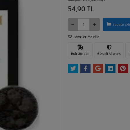
54,90 TL
Sepete Ekl
Favorilerime ekle
Hızlı Gönderi
Güvenli Alışveriş