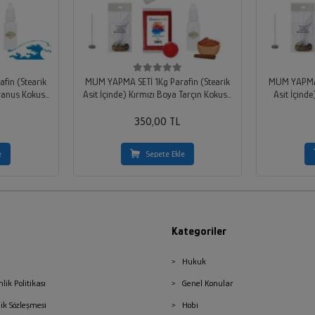
fin (Stearik
MUM YAPMA SETİ 1Kg Parafin (Stearik
MUM YAPMA S
kyanus Kokusu
Asit İçinde) Kırmızı Boya Tarçın Kokusu
Asit İçind
til
10 Adet Hazır Fitil
Kokusu
350,00 TL
e
Sepete Ekle
Kategoriler
Hukuk
nlik Politikası
Genel Konular
lik Sözleşmesi
Hobi