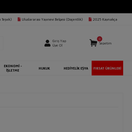
 Teşvik)
Uluslararası Yayınevi Belgesi (Doçentlik)
2025 Kaynakça
0
Giriş Yap
Sepetim
Üye Ol
EKONOMİ -
HUKUK
HEDİYELİK EŞYA
FIRSAT ÜRÜNLERİ
İŞLETME