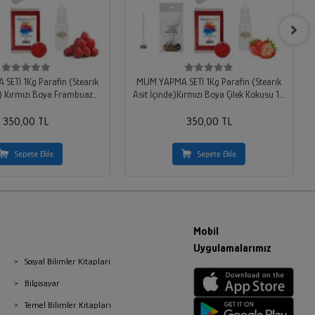
ETİ 1Kg Parafin (Stearik
MUM YAPMA SETİ 1Kg Parafin (Stearik
e) Kırmızı Boya Frambuaz
Asit İçinde)Kırmızı Boya Çilek Kokusu 10
 10 Adet Hazır Fitil
Adet Hazır Fitil
350,00 TL
350,00 TL
Sepete Ekle
Sepete Ekle
Mobil
Uygulamalarımız
Sosyal Bilimler Kitapları
Bilgisayar
Temel Bilimler Kitapları