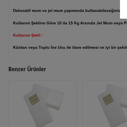
Dekoratif mum ve jel mum yapımında kullanabileceğiniz yağ b
Kullanım Şekline Göre 10 ila 15 Kg Arsında Jel Mum veya P
Kullanım Şekli :
Kürdan veya Toplu İne Ucu ile ilave edilmesi ve iyi bir şekild
Benzer Ürünler