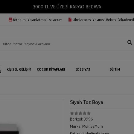
3000 TL VE ÜZERİ KARGO BEDAVA
Kitabımı Yayınlatmak İstiyorum
Uluslararası Yayınevi Belgesi (Akademik
E
KİŞİSEL GELİŞİM
ÇOCUK KİTAPLARI
EDEBİYAT
EĞİTİM
R
Siyah Toz Boya
Barkod:
3996
Marka:
MumveMum
Kategori:
Hediyelik Eşya