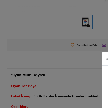
Favorilerime Ekle
U
Siyah Mum Boyası
Siyah Toz Boya :
Paket İçeriği :
5 GR Kaplar İçerisinde Gönderilmektedir.
Özellikler :