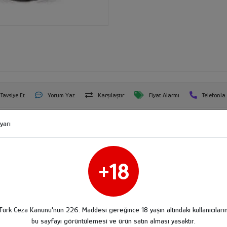
Tavsiye Et
Yorum Yaz
Karşılaştır
Fiyat Alarmı
Telefonla
yarı
Ürün Açıklaması
Garanti ve Teslimat
Taksit Seçenekleri
Yorumla
+18
Türk Ceza Kanunu'nun 226. Maddesi gereğince 18 yaşın altındaki kullanıcıları
bu sayfayı görüntülemesi ve ürün satın alması yasaktır.