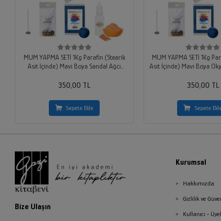
MUM YAPMA SETİ 1Kg Parafin (Stearik
MUM YAPMA SETİ 1Kg Para
Asit İçinde) Mavi Boya Sandal Ağcı
Asit İçinde) Mavi Boya O
Kokusu 10 Adet Hazır Fitil
10 Adet Hazır Fi
350,00 TL
350,00 TL
Sepete Ekle
Sepete Ekl
Kurumsal
Hakkımızda
Gizlilik ve Güve
Bize Ulaşın
Kullanıcı - Üye