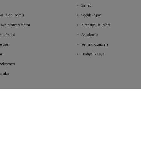
Sanat
a Talep Formu
Sağlık - Spor
sı Aydınlatma Metni
Kırtasiye Ürünleri
ma Metni
Akademik
artları
Yemek Kitapları
arı
Hediyelik Eşya
Sözleşmesi
Sorular
mleri
superKET E-ticaret ve Pazaryeri Entegrasyon Çözümleri