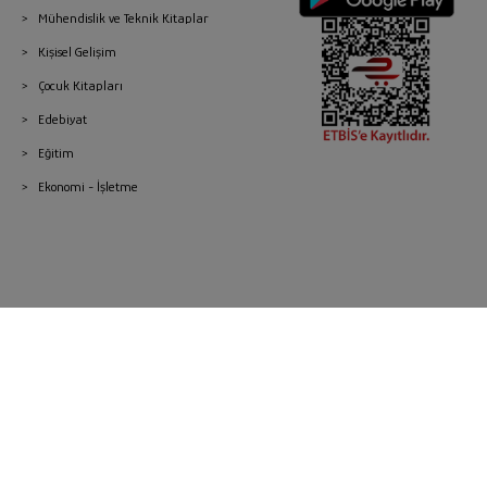
Mühendislik ve Teknik Kitaplar
Kişisel Gelişim
Çocuk Kitapları
Edebiyat
Eğitim
Ekonomi - İşletme
© 2026 Gazi Kitabevi - Tüm Hakları Saklıdır